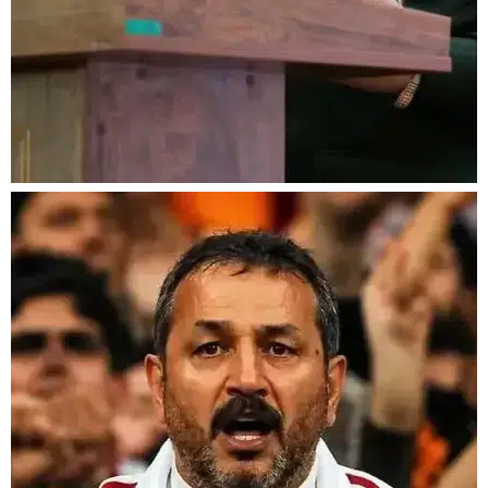
hamle! Ünlü komutan
yeniden göreve
getirildi