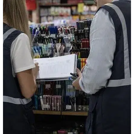
Okul alışverişi yapacak
ailelere kritik uyarı:
Bakanlık 81 ilde
sahaya indi