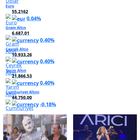
Euro
55,2162
0.04%
Gram Altın
6.687,01
0,40%
Çeyrek Altın
10.933,26
0,40%
Yarım Altın
21.866,53
0,40%
Cumhuriyet Altını
44.750,00
-0,18%