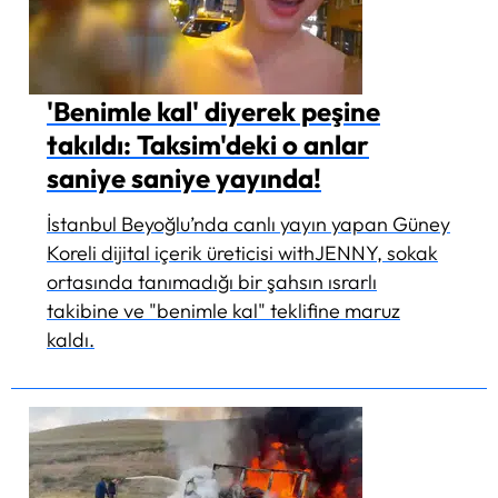
'Benimle kal' diyerek peşine
takıldı: Taksim'deki o anlar
saniye saniye yayında!
İstanbul Beyoğlu’nda canlı yayın yapan Güney
Koreli dijital içerik üreticisi withJENNY, sokak
ortasında tanımadığı bir şahsın ısrarlı
takibine ve "benimle kal" teklifine maruz
kaldı.