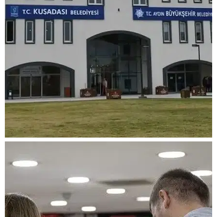
Kuşadası Belediyesi'ne
rüşvet operasyonu: 16
şüpheli adliyeye sevk
edildi