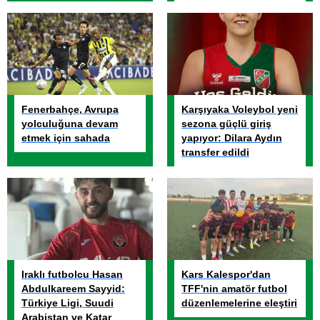
Fenerbahçe, Avrupa
Karşıyaka Voleybol yeni
yolculuğuna devam
sezona güçlü giriş
etmek için sahada
yapıyor: Dilara Aydın
transfer edildi
Iraklı futbolcu Hasan
Kars Kalespor'dan
Abdulkareem Sayyid:
TFF'nin amatör futbol
Türkiye Ligi, Suudi
düzenlemelerine eleştiri
Arabistan ve Katar