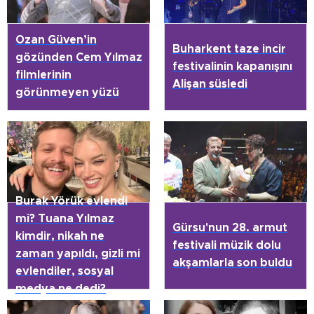
Ozan Güven’in
Buharkent taze incir
gözünden Cem Yılmaz
festivalinin kapanışını
filmlerinin
Alişan süsledi
görünmeyen yüzü
Burak Yörük evlendi
mi? Tuana Yılmaz
Gürsu'nun 28. armut
kimdir, nikah ne
festivali müzik dolu
zaman yapıldı, gizli mi
akşamlarla son buldu
evlendiler, sosyal
medya ne dedi?