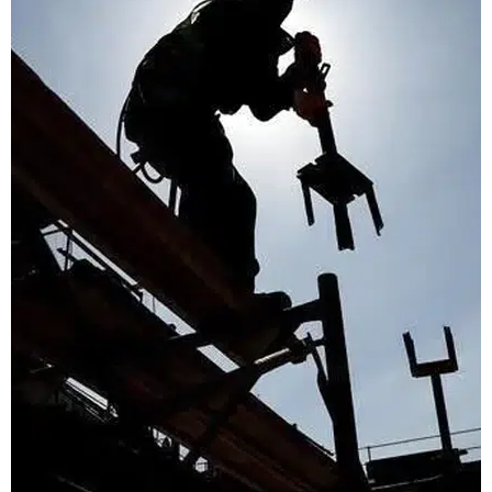
İnşaat maliyetlerinde
haziran hareketliliği:
Yıllık artış yüzde 28'i
aştı