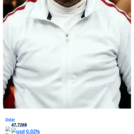
ultrAslan lideri
gözaltına alınmıştı:
Evinden çıkanlar polisi
bile şaşırttı!
Dolar
47,7268
0.02%