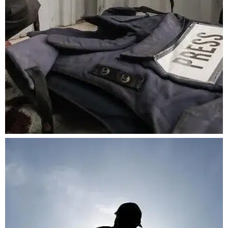
İsrail'in basına yönelik
ihlalleri raporda:
Temmuzda 108 ayrı
saldırı belgelendi