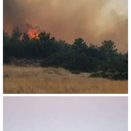
Atina yakınlarında
alevler yükseldi: Bir
yerleşim yeri boşaltıldı