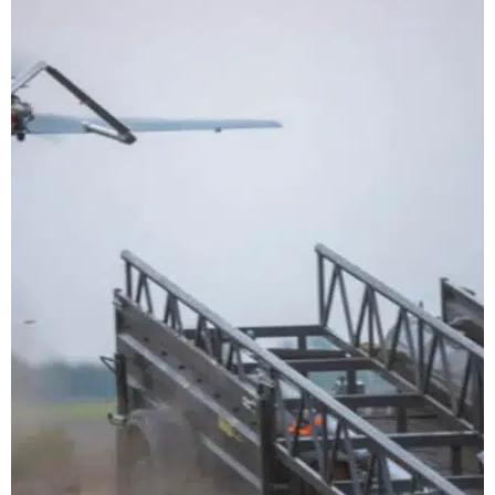
Rus enerjisine ağır
darbe! Tataristan'daki
petrol tesisinde bilanço