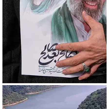
CIA ve Mossad duvara
çarptı: Hamaney 150
gündür tek bir iz
bırakmadı!