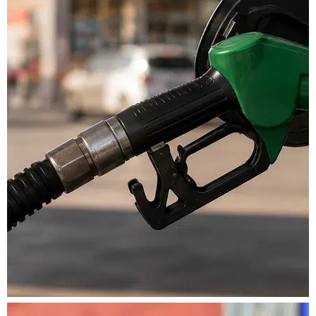
Akaryakıtta tabela
değişiyor: İşte
benzinde beklenen zam
miktarı