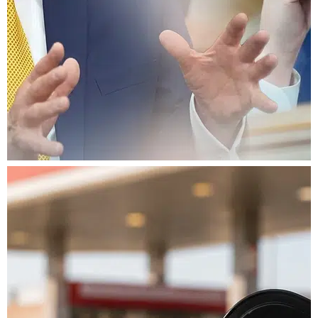
Washington'da İran
çatlağı derinleşiyor:
'Trump bu savaşı
kaybetti!'