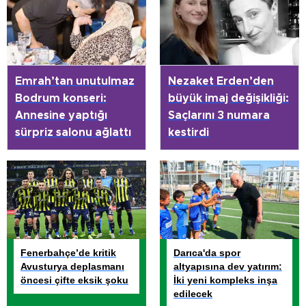
Emrah’tan unutulmaz
Nezaket Erden’den
Bodrum konseri:
büyük imaj değişikliği:
Annesine yaptığı
Saçlarını 3 numara
sürpriz salonu ağlattı
kestirdi
Fenerbahçe’de kritik
Darıca'da spor
Avusturya deplasmanı
altyapısına dev yatırım:
öncesi çifte eksik şoku
İki yeni kompleks inşa
edilecek