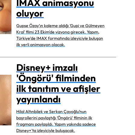
IMAX animasyonu
oluyor
Gupse Özay’ın kaleme aldığı 'Gupi ve Gülmeyen
Kral' filmi 23 Ekim'de vizyona girecek. Yapım,
Türkiye’de IMAX formatında izleyiciyle buluşan
ilk yerli animasyon olacak.
Disney+ imzalı
'Öngörü' filminden
ilk tanıtım ve afişler
yayınlandı
Hilal Altınbilek ve Serkan Çayoğlu’nun
başrollerini paylaştığı 'Öngörü' filminin ilk
fragmanı paylaşıldı. Yapım yakında sadece
Disney+'ta izleyiciyle buluşacak.