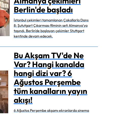
Almanya çekimleri
Berlin'de başladı
İstanbul çekimleri tamamlanan Çakallarla Dans
8: Şututgart Çıkarması filminin seti Almanya'ya
taşındı. Berlin'de başlayan çekimler Stuttgart
kentinde devam edecek.
Bu Akşam TV'de Ne
Var? Hangi kanalda
hangi dizi var? 6
Ağustos Perşembe
tüm kanalların yayın
akışı!
6 Ağustos Perşembe akşamı ekranlarda sinema