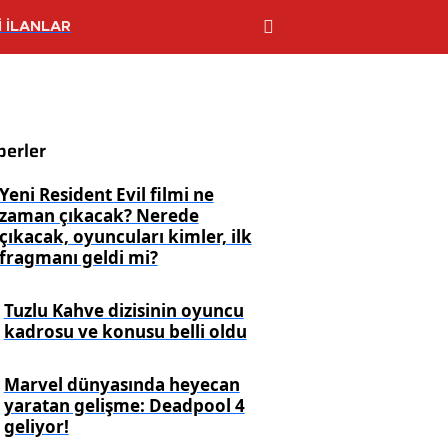
 İLANLAR
berler
Yeni Resident Evil filmi ne
zaman çıkacak? Nerede
çıkacak, oyuncuları kimler, ilk
fragmanı geldi mi?
Tuzlu Kahve dizisinin oyuncu
kadrosu ve konusu belli oldu
Marvel dünyasında heyecan
yaratan gelişme: Deadpool 4
geliyor!