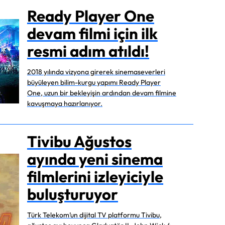
Ready Player One
devam filmi için ilk
resmi adım atıldı!
2018 yılında vizyona girerek sinemaseverleri
büyüleyen bilim-kurgu yapımı Ready Player
One, uzun bir bekleyişin ardından devam filmine
kavuşmaya hazırlanıyor.
Tivibu Ağustos
ayında yeni sinema
filmlerini izleyiciyle
buluşturuyor
Türk Telekom’un dijital TV platformu Tivibu,