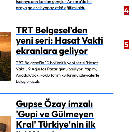
İspanya’dan katılan gençler Ankara’da bir
4
araya gelerek yapay zekâ eğitimi aldı.
TRT Belgesel’den
yeni seri: Hasat Vakti
5
ekranlara geliyor
TRT Belgesel'in 10 bölümlük yeni serisi 'Hasat
Vakti', 9 Ağustos Pazar günü başlıyor. Yapım,
Anadolu'daki köklü tarım kültürünü izleyicilerle
buluşturacak.
Gupse Özay imzalı
'Gupi ve Gülmeyen
Kral' Türkiye'nin ilk