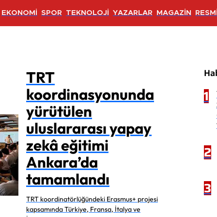
EKONOMİ
SPOR
TEKNOLOJİ
YAZARLAR
MAGAZİN
RESMİ
Ha
TRT
koordinasyonunda
1
yürütülen
uluslararası yapay
zekâ eğitimi
2
Ankara’da
tamamlandı
3
TRT koordinatörlüğündeki Erasmus+ projesi
kapsamında Türkiye, Fransa, İtalya ve