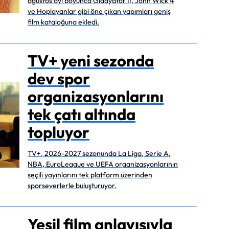
ağustos ayı boyunca Gladyatör II, John Wick 4
ve Hoplayanlar gibi öne çıkan yapımları geniş
film kataloğuna ekledi.
TV+ yeni sezonda
dev spor
organizasyonlarını
tek çatı altında
topluyor
TV+, 2026-2027 sezonunda La Liga, Serie A,
NBA, EuroLeague ve UEFA organizasyonlarının
seçili yayınlarını tek platform üzerinden
sporseverlerle buluşturuyor.
Yeşil film anlayışıyla