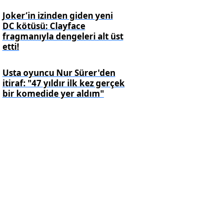
Joker’in izinden giden yeni
DC kötüsü: Clayface
fragmanıyla dengeleri alt üst
etti!
Usta oyuncu Nur Sürer'den
itiraf: "47 yıldır ilk kez gerçek
bir komedide yer aldım"