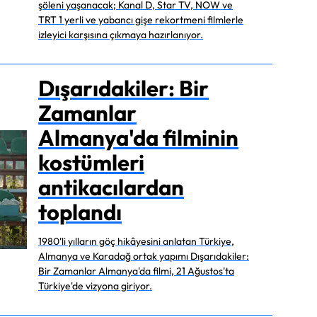
şöleni yaşanacak; Kanal D, Star TV, NOW ve
TRT 1 yerli ve yabancı gişe rekortmeni filmlerle
izleyici karşısına çıkmaya hazırlanıyor.
Dışarıdakiler: Bir
Zamanlar
Almanya'da filminin
kostümleri
antikacılardan
toplandı
1980'li yılların göç hikâyesini anlatan Türkiye,
Almanya ve Karadağ ortak yapımı Dışarıdakiler:
Bir Zamanlar Almanya'da filmi, 21 Ağustos'ta
Türkiye'de vizyona giriyor.