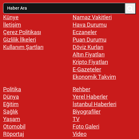
Künye
Namaz Vakitleri
İletişim
Hava Durumu
Çerez Politikası
Eczaneler
Gizlilik İlkeleri
Puan Durumu
Kullanım Şartları
Döviz Kurları
Altın Fiyatları
Kripto Fiyatları
E-Gazeteler
Ekonomik Takvim
Politika
Rehber
Dünya
Yerel Haberler
Eğitim
İstanbul Haberleri
Sağlık
Biyografiler
Yaşam
TV
Otomobil
Foto Galeri
Röportaj
Video