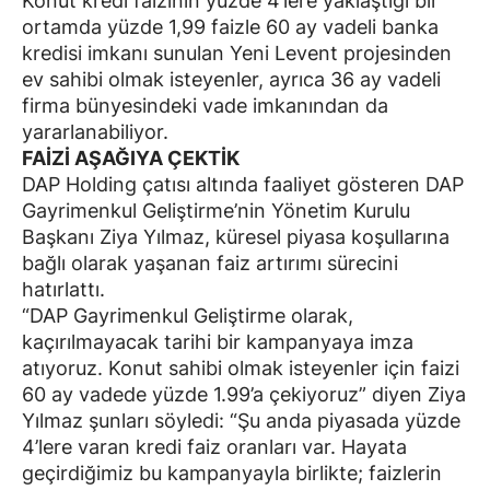
Konut kredi faizinin yüzde 4’lere yaklaştığı bir
ortamda yüzde 1,99 faizle 60 ay vadeli banka
kredisi imkanı sunulan Yeni Levent projesinden
ev sahibi olmak isteyenler, ayrıca 36 ay vadeli
firma bünyesindeki vade imkanından da
yararlanabiliyor.
FAİZİ AŞAĞIYA ÇEKTİK
DAP Holding çatısı altında faaliyet gösteren DAP
Gayrimenkul Geliştirme’nin Yönetim Kurulu
Başkanı Ziya Yılmaz, küresel piyasa koşullarına
bağlı olarak yaşanan faiz artırımı sürecini
hatırlattı.
“DAP Gayrimenkul Geliştirme olarak,
kaçırılmayacak tarihi bir kampanyaya imza
atıyoruz. Konut sahibi olmak isteyenler için faizi
60 ay vadede yüzde 1.99’a çekiyoruz” diyen Ziya
Yılmaz şunları söyledi: “Şu anda piyasada yüzde
4’lere varan kredi faiz oranları var. Hayata
geçirdiğimiz bu kampanyayla birlikte; faizlerin