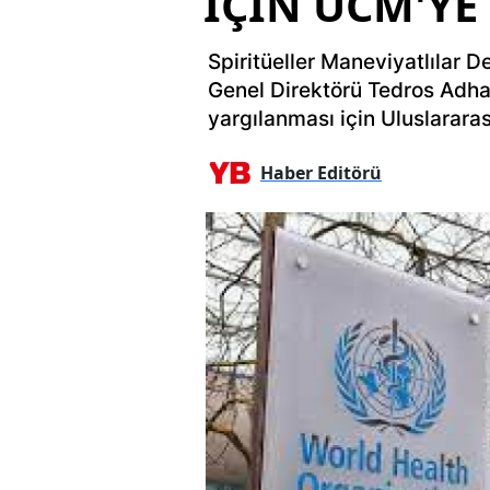
İÇİN UCM'YE
Spiritüeller Maneviyatlılar 
Genel Direktörü Tedros Adh
yargılanması için Uluslarar
Haber Editörü