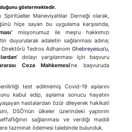
olduğunu göstermektedir.
an Spiritüeller Maneviyatlılar Derneği olarak,
ğünü hiçe sayan bu uygulama karşısında,
ması’
misyonumuz ile meşru hakkımızı
ikatin duyurularak adaletin sağlanması adına;
l Direktörü Tedros Adhanom
Ghebreyesus’u
,
lardan'
dolayı yargılanması için başvuru
lararası Ceza Mahkemesi
’ne başvuruda
lirliği test edilmemiş Covid-19 aşılarını
unu kabul edip, aşılama sonucu hayatını
 yaşayan hastalardan özür dileyerek hakikati
ni, DSÖ’nün ülkeler üzerindeki yaptırım
i şeffaflığının sağlanması ve verdiği maddi
lere tazminat ödemesi talebinde bulunduk.