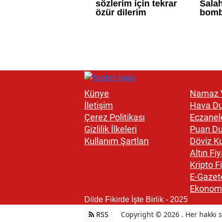
Künye
Namaz V
İletişim
Hava D
Çerez Politikası
Eczanel
Gizlilik İlkeleri
Puan D
Kullanım Şartları
Döviz Ku
Altın Fiy
Kripto Fi
E-Gazet
Ekonom
Dilde Fikirde İşte Birlik - 2025
RSS
Copyright © 2026 . Her hakkı sa