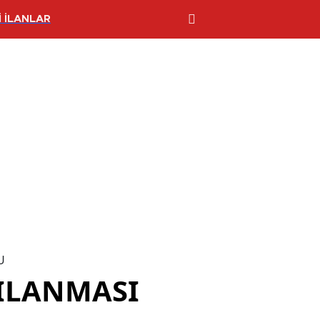
 İLANLAR
U
ILANMASI