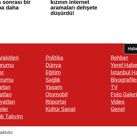
akitleri
Politika
Rehber
urumu
Dünya
Yerel Habe
er
Eğitim
İstanbul H
urumu
Sağlık
Biyografile
rları
Yaşam
TV
atları
Otomobil
Foto Galeri
yatları
Röportaj
Video
eler
Kültür Sanat
Genel
ik Takvim
klıdır.