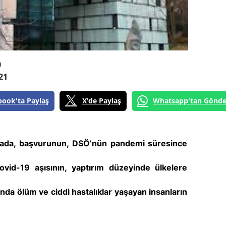
0
21
book'ta Paylaş
X'de Paylaş
Whatsapp'tan Gönde
amada, başvurunun, DSÖ’nün
pandemi süresince
Covid-19 aşısının, yaptırım düzeyinde ülkelere
unda
ölüm ve ciddi hastalıklar yaşayan insanların