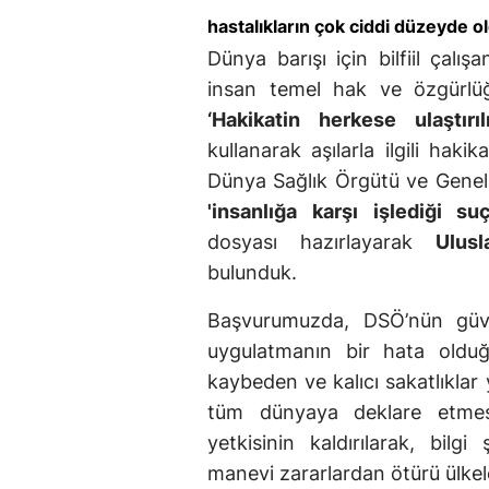
hastalıkların çok ciddi düzeyde 
Dünya barışı için bilfiil çalış
insan temel hak ve özgürlü
‘Hakikatin herkese ulaştırıl
kullanarak aşılarla ilgili hak
Dünya Sağlık Örgütü ve Gene
'insanlığa karşı işlediği suç
dosyası hazırlayarak
Ulus
bulunduk.
Başvurumuzda, DSÖ’nün güveni
uygulatmanın bir hata olduğ
kaybeden ve kalıcı sakatlıklar
tüm dünyaya deklare etmesi
yetkisinin kaldırılarak, bilg
manevi zararlardan ötürü ülke