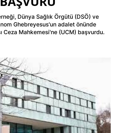
 BAŞVURU
Derneği, Dünya Sağlık Örgütü (DSÖ) ve
anom Ghebreyesus'un adalet önünde
ası Ceza Mahkemesi'ne (UCM) başvurdu.