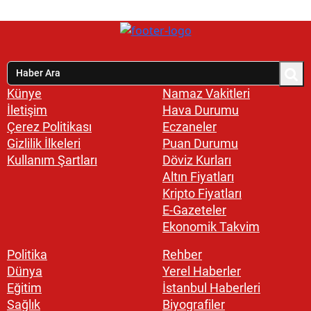
Künye
Namaz Vakitleri
İletişim
Hava Durumu
Çerez Politikası
Eczaneler
Gizlilik İlkeleri
Puan Durumu
Kullanım Şartları
Döviz Kurları
Altın Fiyatları
Kripto Fiyatları
E-Gazeteler
Ekonomik Takvim
Politika
Rehber
Dünya
Yerel Haberler
Eğitim
İstanbul Haberleri
Sağlık
Biyografiler