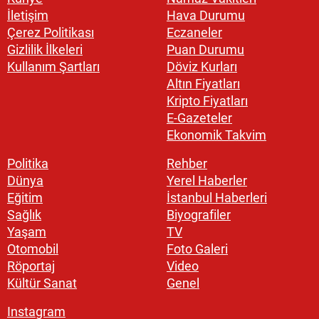
İletişim
Hava Durumu
Çerez Politikası
Eczaneler
Gizlilik İlkeleri
Puan Durumu
Kullanım Şartları
Döviz Kurları
Altın Fiyatları
Kripto Fiyatları
E-Gazeteler
Ekonomik Takvim
Politika
Rehber
Dünya
Yerel Haberler
Eğitim
İstanbul Haberleri
Sağlık
Biyografiler
Yaşam
TV
Otomobil
Foto Galeri
Röportaj
Video
Kültür Sanat
Genel
Instagram