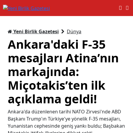
Yeni Birlik Gazetesi
Dünya
Ankara'daki F-35
mesajları Atina’nın
markajında:
Miçotakis’ten ilk
açıklama geldi!
Ankara'da düzenlenen tarihi NATO Zirvesi'nde ABD
Başkanı Trump'ın Türkiye'ye yönelik F-35 mesajları,
Yunanistan cephesinde geniş yankı buldu; Başbakan
Miçotakis ittifak ilkelerine dikkat çekti.