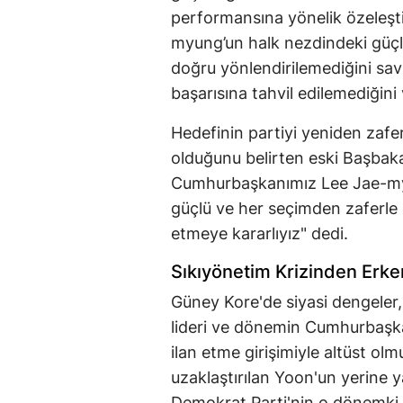
performansına yönelik özeleşt
myung’un halk nezdindeki güçl
doğru yönlendirilemediğini sav
başarısına tahvil edilemediğini 
Hedefinin partiyi yeniden zaf
olduğunu belirten eski Başbaka
Cumhurbaşkanımız Lee Jae-myu
güçlü ve her seçimden zaferle ç
etmeye kararlıyız" dedi.
Sıkıyönetim Krizinden Erke
Güney Kore'de siyasi dengeler,
lideri ve dönemin Cumhurbaşka
ilan etme girişimiyle altüst o
uzaklaştırılan Yoon'un yerine 
Demokrat Parti'nin o dönemki 