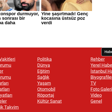
akitleri
Politika
Rehber
urumu
Dünya
Yerel Habe
er
Eğitim
İstanbul H
urumu
Sağlık
Biyografile
rları
Yaşam
TV
atları
Otomobil
Foto Galeri
yatları
Röportaj
Video
eler
Kültür Sanat
Genel
ik Takvim