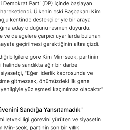
ki Demokrat Parti (DP) içinde başlayan
en hareketlendi. Ülkenin eski Başbakanı Kim
ju kentinde destekçileriyle bir araya
lığına aday olduğunu resmen duyurdu.
 ve delegelere çarpıcı uyarılarda bulunan
ayata geçirilmesi gerektiğinin altını çizdi.
ığı bilgilere göre Kim Min-seok, partinin
halinde sandıkta ağır bir darbe
i siyasetçi, "Eğer liderlik kadrosunda ve
şime gitmezsek, önümüzdeki ilk genel
yenilgiyle yüzleşmesi kaçınılmaz olacaktır"
venini Sandığa Yansıtamadık"
letvekilliği görevini yürüten ve siyasetin
m Min-seok, partinin son bir yıllık