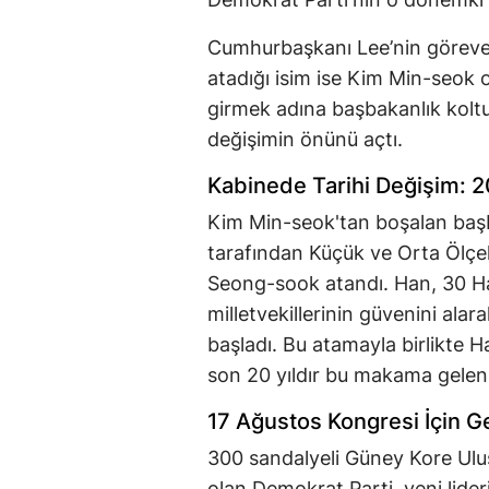
Cumhurbaşkanı Lee’nin göreve 
atadığı isim ise Kim Min-seok o
girmek adına başbakanlık koltu
değişimin önünü açtı.
Kabinede Tarihi Değişim: 2
Kim Min-seok'tan boşalan ba
tarafından Küçük ve Orta Ölçekl
Seong-sook atandı. Han, 30 H
milletvekillerinin güvenini ala
başladı. Bu atamayla birlikte 
son 20 yıldır bu makama gelen 
17 Ağustos Kongresi İçin G
300 sandalyeli Güney Kore Ulus
olan Demokrat Parti, yeni lider