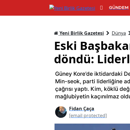
GÜNDEM
Yeni Birlik Gazetesi
Dünya
Eski Başbaka
döndü: Liderl
Güney Kore’de iktidardaki D
Min-seok, parti liderliğine 
çağrısı yaptı. Kim, köklü değ
mağlubiyetin kaçınılmaz ol
Fidan Çaça
[email protected]