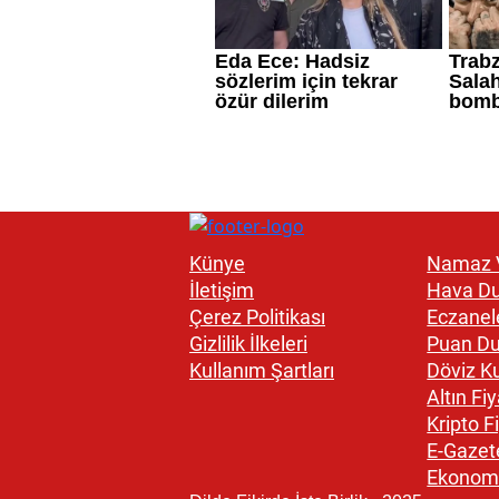
Künye
Namaz V
İletişim
Hava D
Çerez Politikası
Eczanel
Gizlilik İlkeleri
Puan D
Kullanım Şartları
Döviz Ku
Altın Fiy
Kripto Fi
E-Gazet
Ekonom