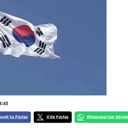
8:45
book'ta Paylaş
X'de Paylaş
Whatsapp'tan Gönde