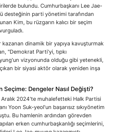
irilerde bulundu. Cumhurbaşkanı Lee Jae-
ü desteğinin parti yönetimi tarafından
unan Kim, bu rüzgarın kalıcı bir seçim
vurguladı.
er kazanan dinamik bir yapıya kavuşturmak
n, "Demokrat Parti'yi, tıpkı
ng'un vizyonunda olduğu gibi yetenekli,
ıkan bir siyasi aktör olarak yeniden inşa
n Seçime: Dengeler Nasıl Değişti?
 Aralık 2024'te muhalefetteki Halk Partisi
nı Yoon Suk-yeol'un başarısız sıkıyönetim
lmuştu. Bu hamlenin ardından görevden
yapılan erken cumhurbaşkanlığı seçimlerini,
lideri Lee Jae-myung kazanmıştı.