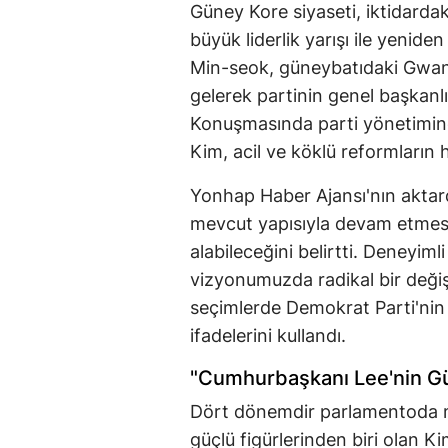
Güney Kore siyaseti, iktidarda
büyük liderlik yarışı ile yenid
Min-seok, güneybatıdaki Gwang
gelerek partinin genel başkan
Konuşmasında parti yönetimine
Kim, acil ve köklü reformların h
Yonhap Haber Ajansı'nın aktard
mevcut yapısıyla devam etmesi 
alabileceğini belirtti. Deneyiml
vizyonumuzda radikal bir deği
seçimlerde Demokrat Parti'nin 
ifadelerini kullandı.
"Cumhurbaşkanı Lee'nin Gü
Dört dönemdir parlamentoda mil
güçlü figürlerinden biri olan Ki