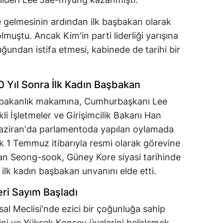
gelmesinin ardından ilk başbakan olarak
lmuştu. Ancak Kim'in parti liderliği yarışına
ğundan istifa etmesi, kabinede de tarihi bir
0 Yıl Sonra İlk Kadın Başbakan
şbakanlık makamına, Cumhurbaşkanı Lee
i İşletmeler ve Girişimcilik Bakanı Han
aziran'da parlamentoda yapılan oylamada
rak 1 Temmuz itibarıyla resmi olarak görevine
Han Seong-sook, Güney Kore siyasi tarihinde
ilk kadın başbakan unvanını elde etti.
eri Sayım Başladı
al Meclisi'nde ezici bir çoğunluğa sahip
ini ve Yüksek Konsey üyelerini belirlemek