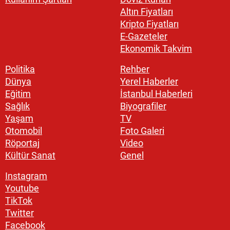
Altın Fiyatları
Kripto Fiyatları
E-Gazeteler
Ekonomik Takvim
Politika
Rehber
Dünya
Yerel Haberler
Eğitim
İstanbul Haberleri
Sağlık
Biyografiler
Yaşam
TV
Otomobil
Foto Galeri
Röportaj
Video
Kültür Sanat
Genel
Instagram
Youtube
TikTok
Twitter
Facebook