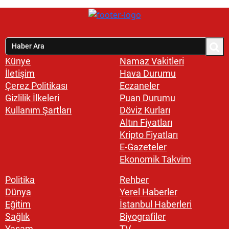
Künye
Namaz Vakitleri
İletişim
Hava Durumu
Çerez Politikası
Eczaneler
Gizlilik İlkeleri
Puan Durumu
Kullanım Şartları
Döviz Kurları
Altın Fiyatları
Kripto Fiyatları
E-Gazeteler
Ekonomik Takvim
Politika
Rehber
Dünya
Yerel Haberler
Eğitim
İstanbul Haberleri
Sağlık
Biyografiler
Yaşam
TV