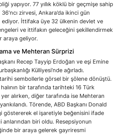
iği yapıyor. 77 yıllık köklü bir geçmişe sahip
 36'ncı zirvesi, Ankara’da ikinci gün
ediyor. İttifaka üye 32 ülkenin devlet ve
geleri ve ittifakın geleceğini şekillendirmek
r araya geliyor.
lama ve Mehteran Sürprizi
aşkanı Recep Tayyip Erdoğan ve eşi Emine
başkanlığı Külliyesi’nde ağırladı.
tarihi sembollerle görsel bir şölene dönüştü.
halının bir tarafında tarihteki 16 Türk
 yer alırken, diğer tarafında ise Mehteran
ar yankılandı. Törende, ABD Başkanı Donald
 göstererek el işaretiyle beğenisini ifade
ci anlarından biri oldu. Resepsiyonun
inde bir araya gelerek gayriresmi