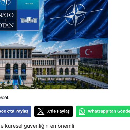
9:24
book'ta Paylaş
X'de Paylaş
Whatsapp'tan Gönde
 ve küresel güvenliğin en önemli