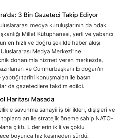
a’da: 3 Bin Gazeteci Takip Ediyor
 uluslararası medya kuruluşlarının da odak
kanlığı Millet Kütüphanesi, yerli ve yabancı
n en hızlı ve doğru şekilde haber akışı
 "Uluslararası Medya Merkezi"ne
eknik donanımla hizmet veren merkezde,
 hazırlanan ve Cumhurbaşkanı Erdoğan’ın
yaptığı tarihi konuşmaları ile basın
lar da gazetecilere takdim edildi.
 Yol Haritası Masada
ikle savunma sanayii iş birlikleri, dışişleri ve
toplantıları ile stratejik öneme sahip NATO-
a çıktı. Liderlerin ikili ve çoklu
i gece boyunca hız kesmeden sürdü.