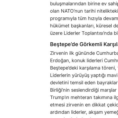
buluşmalarından birine ev sahipl
olan NATO’nun tarihi nitelikteki
programıyla tüm hızıyla devam 
hükümet başkanları, küresel den
üzere Liderler Toplantısı’nda bi
Beştepe’de Görkemli Karşı
Zirvenin ilk gününde Cumhurb
Erdoğan, konuk liderleri Cumhur
Beştepe’deki karşılama töreni, 
Liderlerin yürüyüş yaptığı mavi 
devletini temsil eden bayraklar
Birliği’nin seslendirdiği marşl
Trump’ın mehteran takımına ilgi
etmesi zirvenin en dikkat çeki
ardından liderler, akşam yemeğ