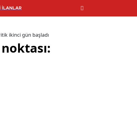
 İLANLAR
tik ikinci gün başladı
 noktası: