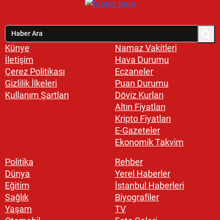
Künye
Namaz Vakitleri
İletişim
Hava Durumu
Çerez Politikası
Eczaneler
Gizlilik İlkeleri
Puan Durumu
Kullanım Şartları
Döviz Kurları
Altın Fiyatları
Kripto Fiyatları
E-Gazeteler
Ekonomik Takvim
Politika
Rehber
Dünya
Yerel Haberler
Eğitim
İstanbul Haberleri
Sağlık
Biyografiler
Yaşam
TV