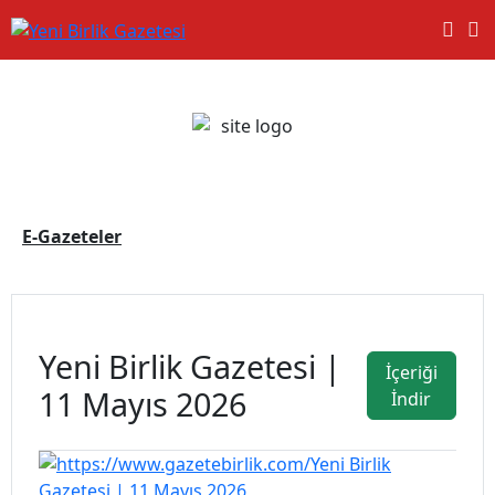
E-Gazeteler
Yeni Birlik Gazetesi |
İçeriği
11 Mayıs 2026
İndir