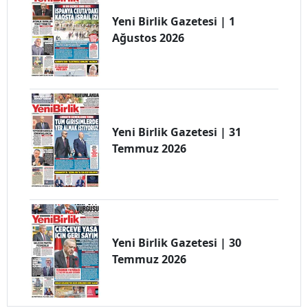
Yeni Birlik Gazetesi | 1
Ağustos 2026
Yeni Birlik Gazetesi | 31
Temmuz 2026
Yeni Birlik Gazetesi | 30
Temmuz 2026