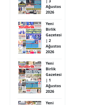
| 3
Ağustos
2026
Yeni
Birlik
Gazetesi
| 2
Ağustos
2026
Yeni
Birlik
Gazetesi
| 1
Ağustos
2026
Yeni