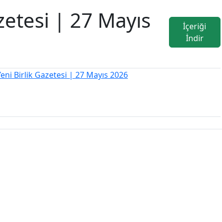
zetesi | 27 Mayıs
İçeriği
İndir