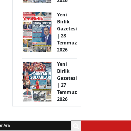
2026
Yeni
Birlik
Gazetesi
| 28
Temmuz
2026
Yeni
Birlik
Gazetesi
| 27
Temmuz
2026