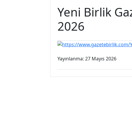
Yeni Birlik Ga
2026
Yayınlanma: 27 Mayıs 2026