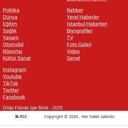
Politika
Rehber
Dünya
Yerel Haberler
Eğitim
İstanbul Haberleri
Sağlık
Biyografiler
Yaşam
TV
Otomobil
Foto Galeri
Röportaj
Video
Kültür Sanat
Genel
Instagram
Youtube
TikTok
Twitter
Facebook
Dilde Fikirde İşte Birlik - 2025
RSS
Copyright © 2026 . Her hakkı saklıdır.