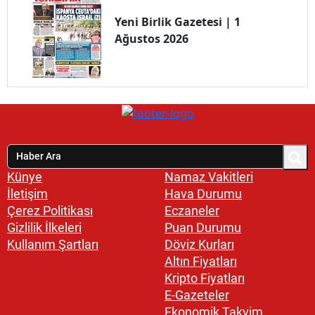
Yeni Birlik Gazetesi | 1
Ağustos 2026
Künye
Namaz Vakitleri
İletişim
Hava Durumu
Çerez Politikası
Eczaneler
Gizlilik İlkeleri
Puan Durumu
Kullanım Şartları
Döviz Kurları
Altın Fiyatları
Kripto Fiyatları
E-Gazeteler
Ekonomik Takvim