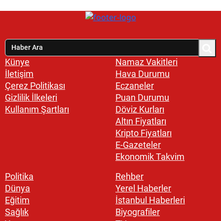
Künye
Namaz Vakitleri
İletişim
Hava Durumu
Çerez Politikası
Eczaneler
Gizlilik İlkeleri
Puan Durumu
Kullanım Şartları
Döviz Kurları
Altın Fiyatları
Kripto Fiyatları
E-Gazeteler
Ekonomik Takvim
Politika
Rehber
Dünya
Yerel Haberler
Eğitim
İstanbul Haberleri
Sağlık
Biyografiler