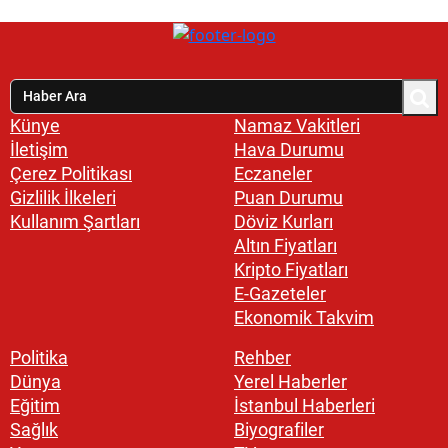
Künye
Namaz Vakitleri
İletişim
Hava Durumu
Çerez Politikası
Eczaneler
Gizlilik İlkeleri
Puan Durumu
Kullanım Şartları
Döviz Kurları
Altın Fiyatları
Kripto Fiyatları
E-Gazeteler
Ekonomik Takvim
Politika
Rehber
Dünya
Yerel Haberler
Eğitim
İstanbul Haberleri
Sağlık
Biyografiler