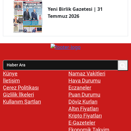
Yeni Birlik Gazetesi | 31
Temmuz 2026
Künye
Namaz Vakitleri
İletişim
Hava Durumu
Çerez Politikası
Eczaneler
Gizlilik İlkeleri
Puan Durumu
Kullanım Şartları
Döviz Kurları
Altın Fiyatları
Kripto Fiyatları
E-Gazeteler
Ekonomik Takvim