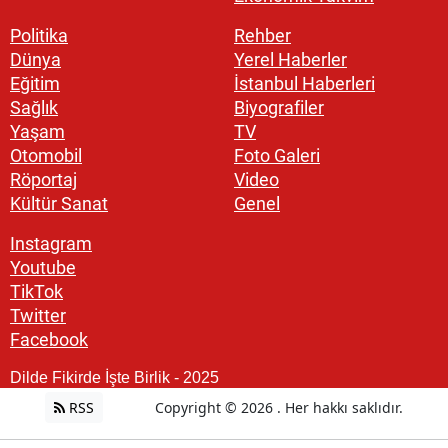
Politika
Rehber
Dünya
Yerel Haberler
Eğitim
İstanbul Haberleri
Sağlık
Biyografiler
Yaşam
TV
Otomobil
Foto Galeri
Röportaj
Video
Kültür Sanat
Genel
Instagram
Youtube
TikTok
Twitter
Facebook
Dilde Fikirde İşte Birlik - 2025
RSS
Copyright © 2026 . Her hakkı saklıdır.