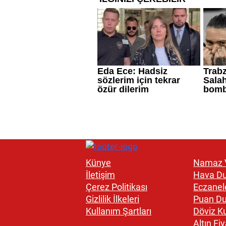
Künye
Namaz V
İletişim
Hava D
Çerez Politikası
Eczanel
Gizlilik İlkeleri
Puan D
Kullanım Şartları
Döviz Ku
Altın Fiy