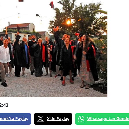
2:43
book'ta Paylaş
X'de Paylaş
Whatsapp'tan Gönde