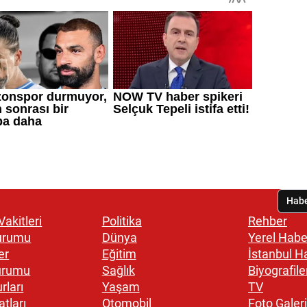
akitleri
Politika
Rehber
urumu
Dünya
Yerel Habe
er
Eğitim
İstanbul H
urumu
Sağlık
Biyografile
rları
Yaşam
TV
atları
Otomobil
Foto Galeri