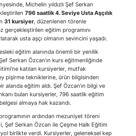
esinde, Michelin yıldızlı Şef Serkan
leştirilen
796 saatlik 4. Seviye Usta Aşçılık
an
31 kursiyer
, düzenlenen törenle
ez gerçekleştirilen eğitim programını
latarak usta aşçı olmanın sevincini yaşadı.
leki eğitim alanında önemli bir yenilik
lı Şef Serkan Özcan’ın kurs eğitmenliğinde
itimi’ne katılan kursiyerler, mutfak
ey pişirme tekniklerine, ürün bilgisinden
ir alanda eğitim aldı. Şef Özcan’ın bilgi ve
anı bulan kursiyerler, 796 saatlik eğitim
 belgesi almaya hak kazandı.
programının ardından mezuniyet töreni
ni, Şef Serkan Özcan ile Çeşme Halk Eğitim
l birlikte verdi. Kursiyerler, geleneksel kep