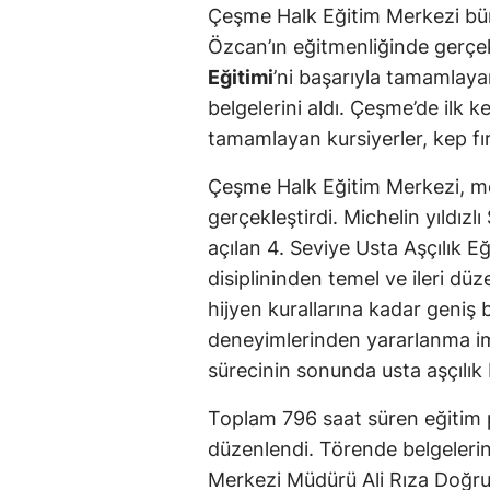
Çeşme Halk Eğitim Merkezi büny
Özcan’ın eğitmenliğinde gerçek
Eğitimi
’ni başarıyla tamamlay
belgelerini aldı. Çeşme’de ilk k
tamamlayan kursiyerler, kep fır
Çeşme Halk Eğitim Merkezi, mes
gerçekleştirdi. Michelin yıldız
açılan 4. Seviye Usta Aşçılık Eğ
disiplininden temel ve ileri düz
hijyen kurallarına kadar geniş b
deneyimlerinden yararlanma imk
sürecinin sonunda usta aşçılık
Toplam 796 saat süren eğitim 
düzenlendi. Törende belgeleri
Merkezi Müdürü Ali Rıza Doğruyo