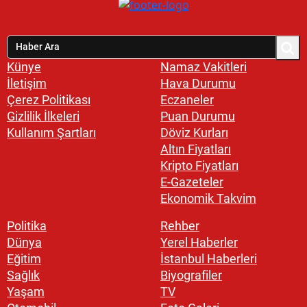
Künye
Namaz Vakitleri
İletişim
Hava Durumu
Çerez Politikası
Eczaneler
Gizlilik İlkeleri
Puan Durumu
Kullanım Şartları
Döviz Kurları
Altın Fiyatları
Kripto Fiyatları
E-Gazeteler
Ekonomik Takvim
Politika
Rehber
Dünya
Yerel Haberler
Eğitim
İstanbul Haberleri
Sağlık
Biyografiler
Yaşam
TV