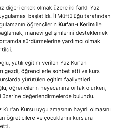
kız diğeri erkek olmak üzere iki farklı Yaz
ygulaması başlatıldı. İl Müftülüğü tarafından
ygulamanın öğrencilerin
Kur'an-ı Kerim
ile
 sağlamak, manevi gelişimlerini desteklemek
ir ortamda sürdürmelerine yardımcı olmak
tildi.
oğlu, yatılı eğitim verilen Yaz Kur'an
arı gezdi, öğrencilerle sohbet etti ve kurs
Kurslarda yürütülen eğitim faaliyetleri
ğlu, öğrencilerin heyecanına ortak olurken,
yişi üzerine değerlendirmelerde bulundu.
az Kur'an Kursu uygulamasının hayırlı olmasını
n öğreticilere ve çocuklarını kurslara
tti.