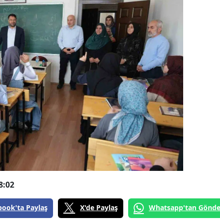
8:02
book'ta Paylaş
X'de Paylaş
Whatsapp'tan Gönde