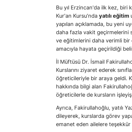
Bu yıl Erzincan'da ilk kez, biri 
Kur'an Kursu'nda
yatılı eğitim
u
yapılan açıklamada, bu yeni u
daha fazla vakit geçirmelerini
ve eğitimlerini daha verimli b
amacıyla hayata geçirildiği belir
İl Müftüsü Dr. İsmail Fakirullah
Kurslarını ziyaret ederek sınıfl
öğreticileriyle bir araya geldi. 
hakkında bilgi alan Fakirullaho
öğreticilerle de kursların işle
Ayrıca, Fakirullahoğlu, yatılı Y
dileyerek, kurslarda görev yapa
emanet eden ailelere teşekkür e