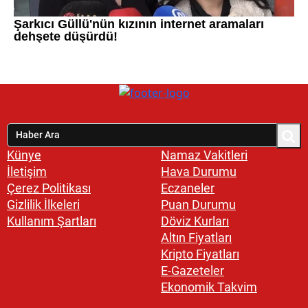
Künye
Namaz Vakitleri
İletişim
Hava Durumu
Çerez Politikası
Eczaneler
Gizlilik İlkeleri
Puan Durumu
Kullanım Şartları
Döviz Kurları
Altın Fiyatları
Kripto Fiyatları
E-Gazeteler
Ekonomik Takvim