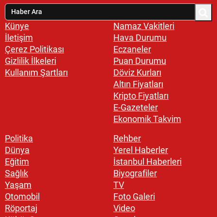
Künye
Namaz Vakitleri
İletişim
Hava Durumu
Çerez Politikası
Eczaneler
Gizlilik İlkeleri
Puan Durumu
Kullanım Şartları
Döviz Kurları
Altın Fiyatları
Kripto Fiyatları
E-Gazeteler
Ekonomik Takvim
Politika
Rehber
Dünya
Yerel Haberler
Eğitim
İstanbul Haberleri
Sağlık
Biyografiler
Yaşam
TV
Otomobil
Foto Galeri
Röportaj
Video