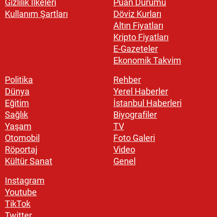
Gizlilik İlkeleri
Puan Durumu
Kullanım Şartları
Döviz Kurları
Altın Fiyatları
Kripto Fiyatları
E-Gazeteler
Ekonomik Takvim
Politika
Rehber
Dünya
Yerel Haberler
Eğitim
İstanbul Haberleri
Sağlık
Biyografiler
Yaşam
TV
Otomobil
Foto Galeri
Röportaj
Video
Kültür Sanat
Genel
Instagram
Youtube
TikTok
Twitter