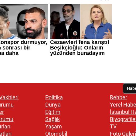
akitleri
Politika
Rehber
urumu
Dünya
Yerel Habe
er
Eğitim
İstanbul H
urumu
Sağlık
Biyografile
rları
Yaşam
TV
atları
Otomobil
Foto Galeri