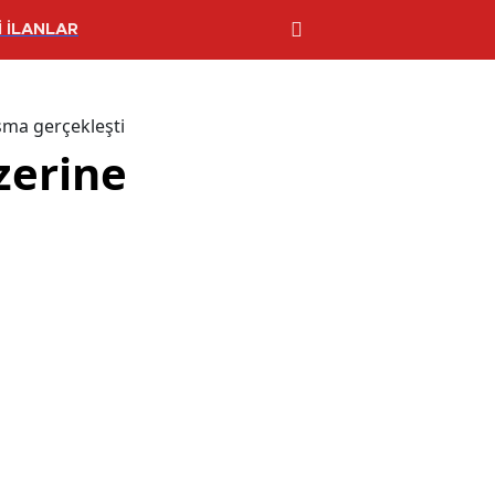
 İLANLAR
şma gerçekleşti
zerine