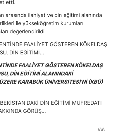
t etti.
an arasında ilahiyat ve din eğitimi alanında
irlikleri ile yükseköğretim kurumları
arı değerlendirildi.
NTİNDE FAALİYET GÖSTEREN KÖKELDAŞ
U, DİN EĞİTİMİ ALANINDAKİ
ZERE KARABÜK ÜNİVERSİTESİ'Nİ (KBÜ)