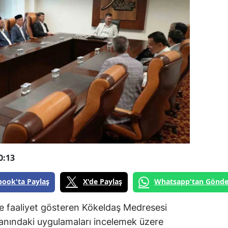
0:13
book'ta Paylaş
X'de Paylaş
Whatsapp'tan Gönde
e faaliyet gösteren Kökeldaş Medresesi
lanındaki uygulamaları incelemek üzere