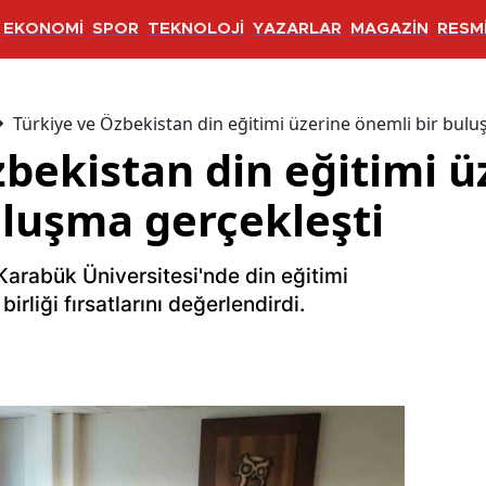
EKONOMİ
SPOR
TEKNOLOJİ
YAZARLAR
MAGAZİN
RESMİ
Türkiye ve Özbekistan din eğitimi üzerine önemli bir bulu
bekistan din eğitimi ü
uluşma gerçekleşti
arabük Üniversitesi'nde din eğitimi
irliği fırsatlarını değerlendirdi.