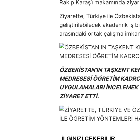
Rakıp Karaş’ı makamında ziyare
Ziyarette, Türkiye ile Özbekist
geliştirilebilecek akademik iş b
arasındaki ortak çalışma imkanl
ÖZBEKİSTAN'IN TAŞKENT KE
MEDRESESİ ÖĞRETİM KADROS
UYGULAMALARI İNCELEMEK Ü
ZİYARET ETTİ.