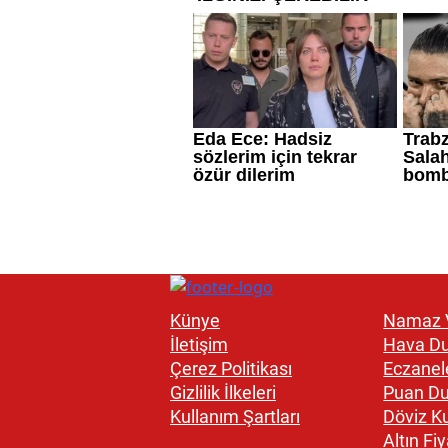
Künye
Namaz V
İletişim
Hava D
Çerez Politikası
Eczanel
Gizlilik İlkeleri
Puan D
Kullanım Şartları
Döviz Ku
Altın Fiy