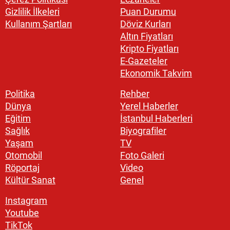
Gizlilik İlkeleri
Puan Durumu
Kullanım Şartları
Döviz Kurları
Altın Fiyatları
Kripto Fiyatları
E-Gazeteler
Ekonomik Takvim
Politika
Rehber
Dünya
Yerel Haberler
Eğitim
İstanbul Haberleri
Sağlık
Biyografiler
Yaşam
TV
Otomobil
Foto Galeri
Röportaj
Video
Kültür Sanat
Genel
Instagram
Youtube
TikTok