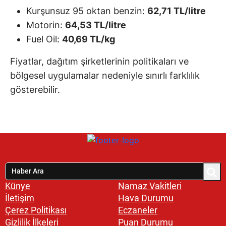
Kurşunsuz 95 oktan benzin:
62,71 TL/litre
Motorin:
64,53 TL/litre
Fuel Oil:
40,69 TL/kg
Fiyatlar, dağıtım şirketlerinin politikaları ve
bölgesel uygulamalar nedeniyle sınırlı farklılık
gösterebilir.
Künye
Namaz Vakitleri
İletişim
Hava Durumu
Çerez Politikası
Eczaneler
Gizlilik İlkeleri
Puan Durumu