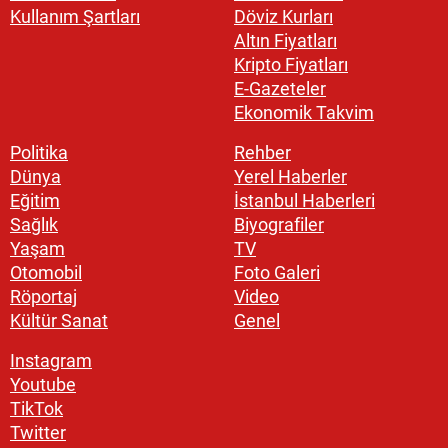
Kullanım Şartları
Döviz Kurları
Altın Fiyatları
Kripto Fiyatları
E-Gazeteler
Ekonomik Takvim
Politika
Rehber
Dünya
Yerel Haberler
Eğitim
İstanbul Haberleri
Sağlık
Biyografiler
Yaşam
TV
Otomobil
Foto Galeri
Röportaj
Video
Kültür Sanat
Genel
Instagram
Youtube
TikTok
Twitter