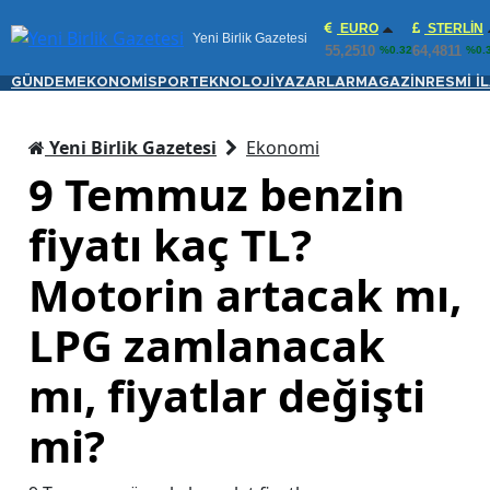
EURO
STERLIN
Yeni Birlik Gazetesi
55,2510
64,4811
%0.32
%0.
GÜNDEM
EKONOMİ
SPOR
TEKNOLOJİ
YAZARLAR
MAGAZİN
RESMİ İ
Yeni Birlik Gazetesi
Ekonomi
9 Temmuz benzin
fiyatı kaç TL?
Motorin artacak mı,
LPG zamlanacak
mı, fiyatlar değişti
mi?