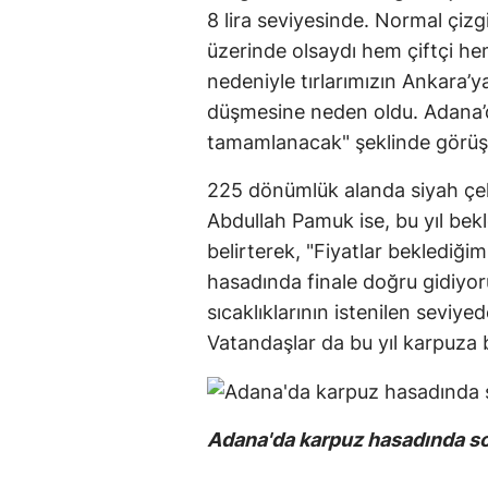
8 lira seviyesinde. Normal çizgil
üzerinde olsaydı hem çiftçi he
nedeniyle tırlarımızın Ankara’ya
düşmesine neden oldu. Adana’d
tamamlanacak" şeklinde görüş b
225 dönümlük alanda siyah çek
Abdullah Pamuk ise, bu yıl bekle
belirterek, "Fiyatlar beklediği
hasadında finale doğru gidiyoru
sıcaklıklarının istenilen seviy
Vatandaşlar da bu yıl karpuza 
Adana'da karpuz hasadında so