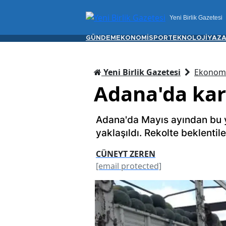
Yeni Birlik Gazetesi
GÜNDEM
EKONOMİ
SPOR
TEKNOLOJİ
YAZA
Yeni Birlik Gazetesi
Ekonom
Adana'da ka
Adana'da Mayıs ayından bu
yaklaşıldı. Rekolte beklentiler
CÜNEYT ZEREN
[email protected]