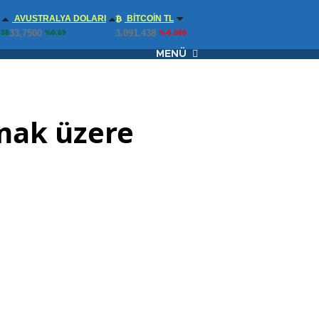
AVUSTRALYA DOLARI
BITCOIN TL
33,7500
3.091.438
.38
%0.69
%-0.088
MENÜ
mak üzere