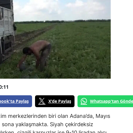
0:11
book'ta Paylaş
X'de Paylaş
Whatsapp'tan Gönde
tim merkezlerinden biri olan Adana’da, Mayıs
 sona yaklaşmakta. Siyah çekirdeksiz
lırken, çizgili karpuzlar ise 9-10 liradan alıcı