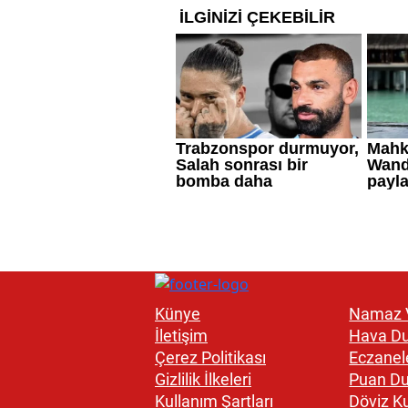
Künye
Namaz V
İletişim
Hava D
Çerez Politikası
Eczanel
Gizlilik İlkeleri
Puan D
Kullanım Şartları
Döviz Ku