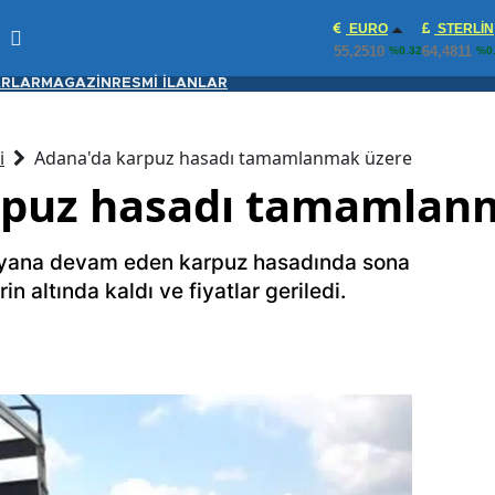
EURO
STERLIN
55,2510
64,4811
%0.32
%0
RLAR
MAGAZİN
RESMİ İLANLAR
i
Adana'da karpuz hasadı tamamlanmak üzere
rpuz hasadı tamamlan
 yana devam eden karpuz hasadında sona
in altında kaldı ve fiyatlar geriledi.