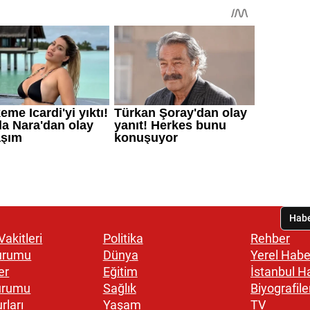
akitleri
Politika
Rehber
urumu
Dünya
Yerel Habe
er
Eğitim
İstanbul H
urumu
Sağlık
Biyografile
rları
Yaşam
TV