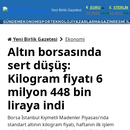
EURO
STERLIN
Yeni Birlik Gazetesi
55,2510
64,4811
%0.32
%0.
GÜNDEM
EKONOMİ
SPOR
TEKNOLOJİ
YAZARLAR
MAGAZİN
RESMİ İ
Yeni Birlik Gazetesi
Ekonomi
Altın borsasında
sert düşüş:
Kilogram fiyatı 6
milyon 448 bin
liraya indi
Borsa İstanbul Kıymetli Madenler Piyasası'nda
standart altının kilogram fiyatı, haftanın ilk işlem