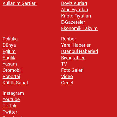
Kullanım Şartları
Döviz Kurları
Altın Fiyatları
Kripto Fiyatları
E-Gazeteler
Ekonomik Takvim
Politika
Rehber
Dünya
Yerel Haberler
Eğitim
İstanbul Haberleri
Sağlık
Biyografiler
Yaşam
TV
Otomobil
Foto Galeri
Röportaj
Video
Kültür Sanat
Genel
Instagram
Youtube
TikTok
Twitter