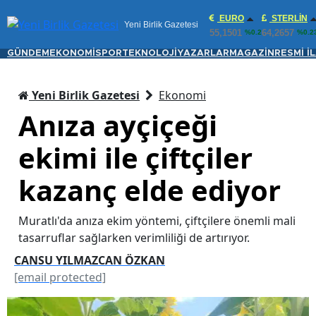
EURO
STERLIN
Yeni Birlik Gazetesi
55,1501
64,2657
%0.2
%0.2
GÜNDEM
EKONOMİ
SPOR
TEKNOLOJİ
YAZARLAR
MAGAZİN
RESMİ İ
Yeni Birlik Gazetesi
Ekonomi
Anıza ayçiçeği
ekimi ile çiftçiler
kazanç elde ediyor
Muratlı'da anıza ekim yöntemi, çiftçilere önemli mali
tasarruflar sağlarken verimliliği de artırıyor.
CANSU YILMAZCAN ÖZKAN
[email protected]