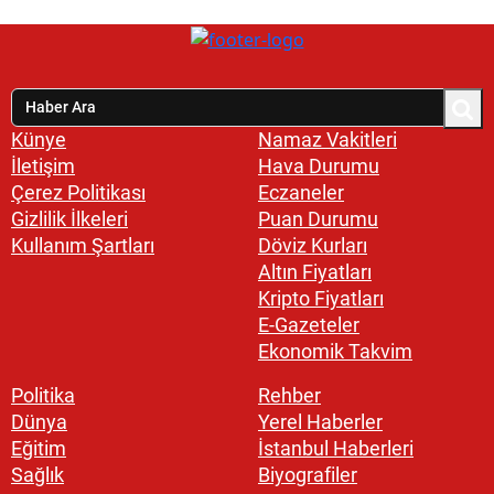
Künye
Namaz Vakitleri
İletişim
Hava Durumu
Çerez Politikası
Eczaneler
Gizlilik İlkeleri
Puan Durumu
Kullanım Şartları
Döviz Kurları
Altın Fiyatları
Kripto Fiyatları
E-Gazeteler
Ekonomik Takvim
Politika
Rehber
Dünya
Yerel Haberler
Eğitim
İstanbul Haberleri
Sağlık
Biyografiler