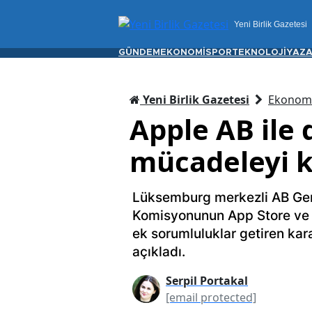
Yeni Birlik Gazetesi
GÜNDEM
EKONOMİ
SPOR
TEKNOLOJİ
YAZA
Yeni Birlik Gazetesi
Ekonom
Apple AB ile 
mücadeleyi k
Lüksemburg merkezli AB Gen
Komisyonunun App Store ve iO
ek sorumluluklar getiren kar
açıkladı.
Serpil Portakal
[email protected]