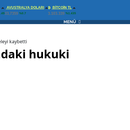
N
AVUSTRALYA DOLARI
BITCOIN TL
33,7359
3.103.339
.49
%0.7
%1.435
MENÜ
leyi kaybetti
undaki hukuki