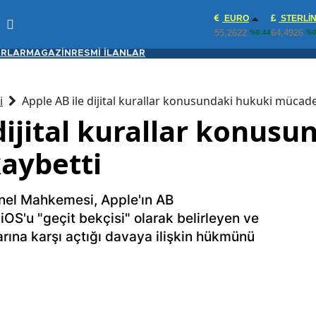
EURO
STERLI
55,2622
64,4926
%0.44
%0
RLAR
MAGAZİN
RESMİ İLANLAR
i
Apple AB ile dijital kurallar konusundaki hukuki mücade
dijital kurallar konus
aybetti
el Mahkemesi, Apple'ın AB
S'u "geçit bekçisi" olarak belirleyen ve
arına karşı açtığı davaya ilişkin hükmünü