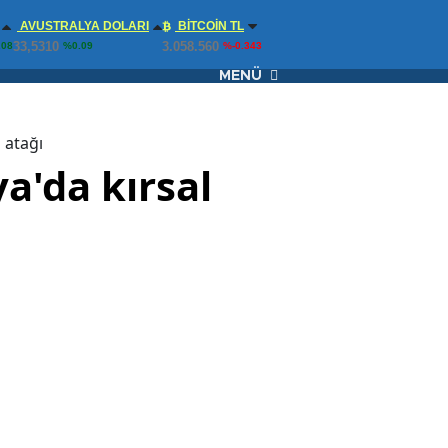
AVUSTRALYA DOLARI
BITCOIN TL
33,5310
3.058.560
.08
%0.09
%-0.343
MENÜ
 atağı
ya'da kırsal