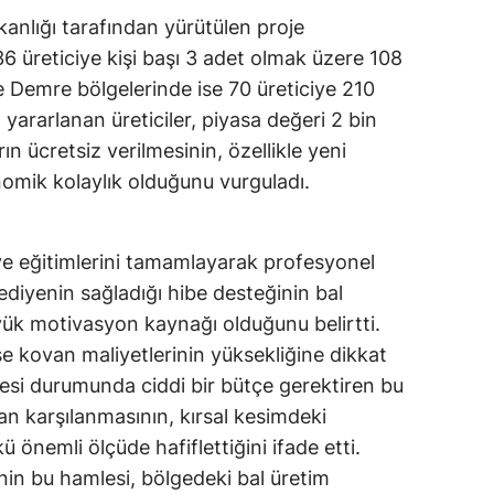
kanlığı tarafından yürütülen proje
6 üreticiye kişi başı 3 adet olmak üzere 108
e Demre bölgelerinde ise 70 üreticiye 210
 yararlanan üreticiler, piyasa değeri 2 bin
n ücretsiz verilmesinin, özellikle yeni
nomik kolaylık olduğunu vurguladı.
 ve eğitimlerini tamamlayarak profesyonel
diyenin sağladığı hibe desteğinin bal
yük motivasyon kaynağı olduğunu belirtti.
se kovan maliyetlerinin yüksekliğine dikkat
esi durumunda ciddi bir bütçe gerektiren bu
an karşılanmasının, kırsal kesimdeki
 önemli ölçüde hafiflettiğini ifade etti.
nin bu hamlesi, bölgedeki bal üretim