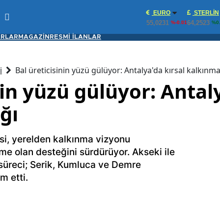
EURO
STERLIN
55,0231
64,2523
%-0.01
%0
RLAR
MAGAZİN
RESMİ İLANLAR
i
Bal üreticisinin yüzü gülüyor: Antalya'da kırsal kalkınma
nin yüzü gülüyor: Antal
ğı
si, yerelden kalkınma vizyonu
me olan desteğini sürdürüyor. Akseki ile
 süreci; Serik, Kumluca ve Demre
m etti.