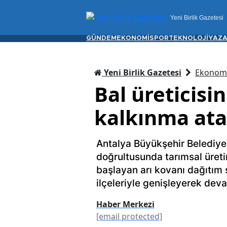
Yeni Birlik Gazetesi
GÜNDEM
EKONOMİ
SPOR
TEKNOLOJİ
YAZA
Yeni Birlik Gazetesi
Ekonom
Bal üreticisi
kalkınma ata
Antalya Büyükşehir Belediye
doğrultusunda tarımsal üreti
başlayan arı kovanı dağıtım
ilçeleriyle genişleyerek deva
Haber Merkezi
[email protected]