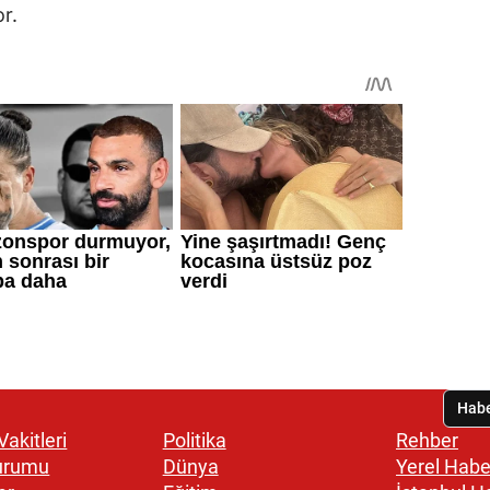
r.
akitleri
Politika
Rehber
urumu
Dünya
Yerel Habe