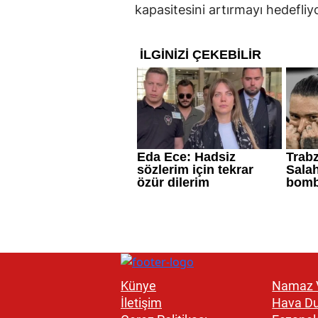
kapasitesini artırmayı hedefliyo
Künye
Namaz V
İletişim
Hava D