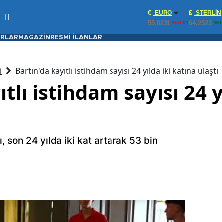
EURO
STERLIN
55,0231
64,2523
%-0.01
%0
RLAR
MAGAZİN
RESMİ İLANLAR
i
Bartın'da kayıtlı istihdam sayısı 24 yılda iki katına ulaştı
tlı istihdam sayısı 24 y
sı, son 24 yılda iki kat artarak 53 bin