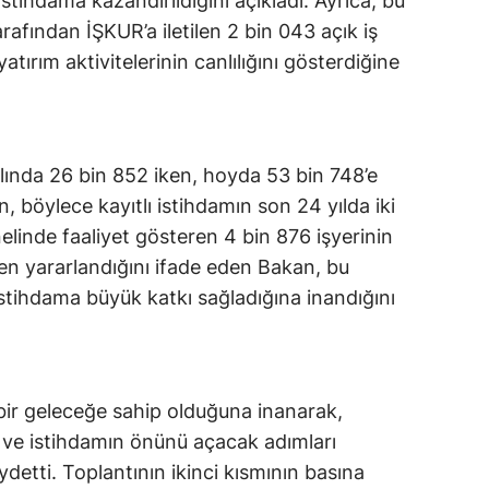
istihdama kazandırıldığını açıkladı. Ayrıca, bu
tarafından İŞKUR’a iletilen 2 bin 043 açık iş
atırım aktivitelerinin canlılığını gösterdiğine
yılında 26 bin 852 iken, hoyda 53 bin 748’e
n, böylece kayıtlı istihdamın son 24 yılda iki
enelinde faaliyet gösteren 4 bin 876 işyerinin
rden yararlandığını ifade eden Bakan, bu
istihdama büyük katkı sağladığına inandığını
 bir geleceğe sahip olduğuna inanarak,
m ve istihdamın önünü açacak adımları
etti. Toplantının ikinci kısmının basına