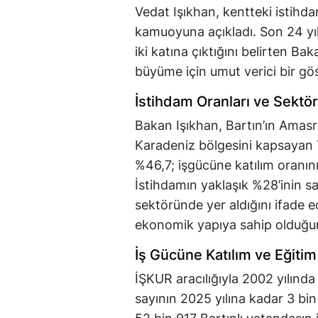
Vedat Işıkhan, kentteki istihdam 
kamuoyuna açıkladı. Son 24 yıl i
iki katına çıktığını belirten 
büyüme için umut verici bir gö
İstihdam Oranları ve Sektör
Bakan Işıkhan, Bartın’ın Amasra
Karadeniz bölgesini kapsayan 
%46,7; işgücüne katılım oranın
İstihdamın yaklaşık %28’inin sa
sektöründe yer aldığını ifade e
ekonomik yapıya sahip olduğunu
İş Gücüne Katılım ve Eğitim 
İŞKUR aracılığıyla 2002 yılında s
sayının 2025 yılına kadar 3 bi