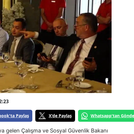
2:23
book'ta Paylaş
X'de Paylaş
Whatsapp'tan Gönde
raya gelen Çalışma ve Sosyal Güvenlik Bakanı