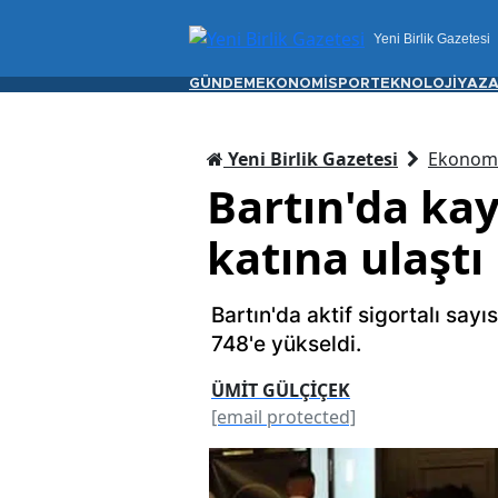
Yeni Birlik Gazetesi
GÜNDEM
EKONOMİ
SPOR
TEKNOLOJİ
YAZA
Yeni Birlik Gazetesi
Ekonom
Bartın'da kayı
katına ulaştı
Bartın'da aktif sigortalı sayı
748'e yükseldi.
ÜMİT GÜLÇİÇEK
[email protected]