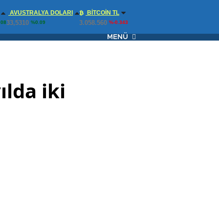
AVUSTRALYA DOLARI
BITCOIN TL
33,5310
3.058.560
.08
%0.09
%-0.343
MENÜ
ılda iki