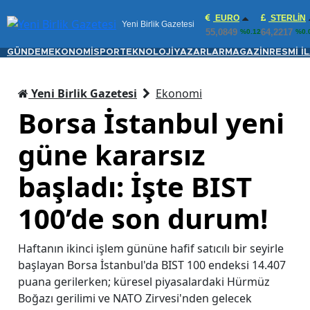
EURO
STERLIN
Yeni Birlik Gazetesi
55,0849
64,2217
%0.12
%0.
GÜNDEM
EKONOMİ
SPOR
TEKNOLOJİ
YAZARLAR
MAGAZİN
RESMİ İ
Yeni Birlik Gazetesi
Ekonomi
Borsa İstanbul yeni
güne kararsız
başladı: İşte BIST
100’de son durum!
Haftanın ikinci işlem gününe hafif satıcılı bir seyirle
başlayan Borsa İstanbul'da BIST 100 endeksi 14.407
puana gerilerken; küresel piyasalardaki Hürmüz
Boğazı gerilimi ve NATO Zirvesi'nden gelecek