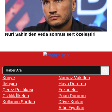
Künye
Namaz Vakitleri
İletişim
Hava Durumu
Çerez Politikası
Eczaneler
Gizlilik İlkeleri
Puan Durumu
Kullanım Şartları
Döviz Kurları
Altın Fiyatları