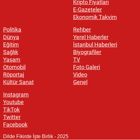
Kripto Fiyatları
E-Gazeteler
Ekonomik Takvim
Politika
Rehber
Dünya
Yerel Haberler
Eğitim
İstanbul Haberleri
Sağlık
Biyografiler
Yaşam
TV
Otomobil
Foto Galeri
Röportaj
Video
Kültür Sanat
Genel
Instagram
Youtube
TikTok
Twitter
Facebook
Dilde Fikirde İşte Birlik - 2025