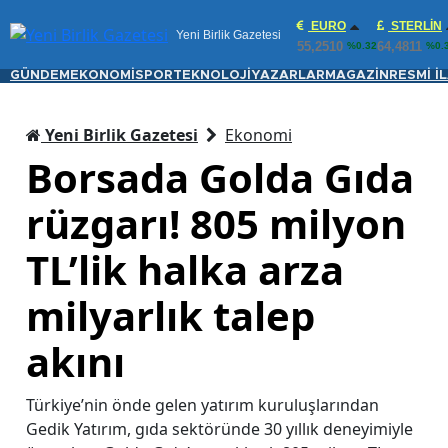
EURO
STERLIN
Yeni Birlik Gazetesi
55,2510
64,4811
%0.32
%0.
GÜNDEM
EKONOMİ
SPOR
TEKNOLOJİ
YAZARLAR
MAGAZİN
RESMİ İ
Yeni Birlik Gazetesi
Ekonomi
Borsada Golda Gıda
rüzgarı! 805 milyon
TL’lik halka arza
milyarlık talep
akını
Türkiye’nin önde gelen yatırım kuruluşlarından
Gedik Yatırım, gıda sektöründe 30 yıllık deneyimiyle