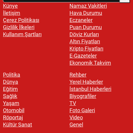
Künye
Namaz Vakitleri
İletişim
Hava Durumu
Çerez Politikası
Eczaneler
Gizlilik İlkeleri
Puan Durumu
Kullanım Şartları
Döviz Kurları
Altın Fiyatları
Kripto Fiyatları
E-Gazeteler
Ekonomik Takvim
Politika
Rehber
Dünya
Yerel Haberler
Eğitim
İstanbul Haberleri
Sağlık
Biyografiler
Yaşam
TV
Otomobil
Foto Galeri
Röportaj
Video
Kültür Sanat
Genel