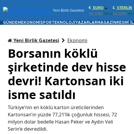
EURO
STERLIN
Yeni Birlik Gazetesi
55,1082
64,2254
%0.14
%0.
GÜNDEM
EKONOMİ
SPOR
TEKNOLOJİ
YAZARLAR
MAGAZİN
RESMİ İ
Yeni Birlik Gazetesi
Ekonomi
Borsanın köklü
şirketinde dev hisse
devri! Kartonsan iki
isme satıldı
Türkiye’nin en köklü karton üreticilerinden
Kartonsan’ın yüzde 77,21’lik çoğunluk hissesi, 72
milyon dolar bedelle Hasan Peker ve Aydın Veli
Serin’e devredildi.