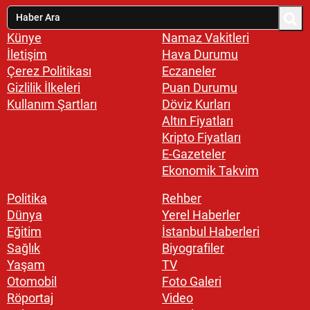
Künye
Namaz Vakitleri
İletişim
Hava Durumu
Çerez Politikası
Eczaneler
Gizlilik İlkeleri
Puan Durumu
Kullanım Şartları
Döviz Kurları
Altın Fiyatları
Kripto Fiyatları
E-Gazeteler
Ekonomik Takvim
Politika
Rehber
Dünya
Yerel Haberler
Eğitim
İstanbul Haberleri
Sağlık
Biyografiler
Yaşam
TV
Otomobil
Foto Galeri
Röportaj
Video