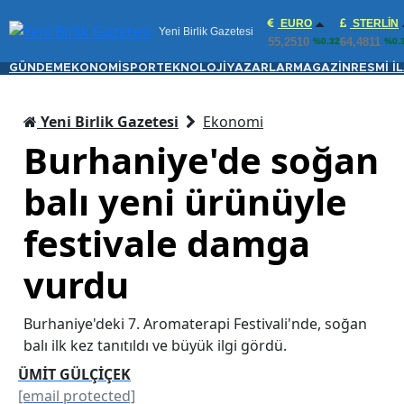
EURO
STERLIN
Yeni Birlik Gazetesi
55,2510
64,4811
%0.32
%0.
GÜNDEM
EKONOMİ
SPOR
TEKNOLOJİ
YAZARLAR
MAGAZİN
RESMİ İ
Yeni Birlik Gazetesi
Ekonomi
Burhaniye'de soğan
balı yeni ürünüyle
festivale damga
vurdu
Burhaniye'deki 7. Aromaterapi Festivali'nde, soğan
balı ilk kez tanıtıldı ve büyük ilgi gördü.
ÜMİT GÜLÇİÇEK
[email protected]