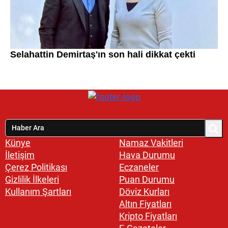
Künye
Namaz Vakitleri
İletişim
Hava Durumu
Çerez Politikası
Eczaneler
Gizlilik İlkeleri
Puan Durumu
Kullanım Şartları
Döviz Kurları
Altın Fiyatları
Kripto Fiyatları