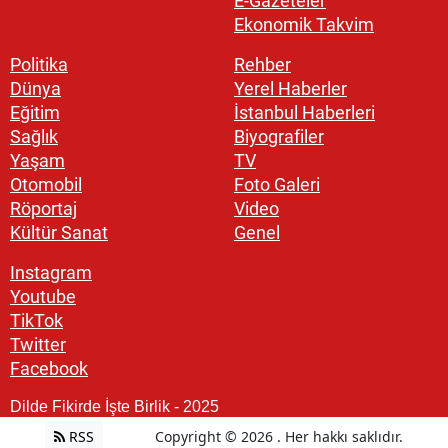
E-Gazeteler
Ekonomik Takvim
Politika
Rehber
Dünya
Yerel Haberler
Eğitim
İstanbul Haberleri
Sağlık
Biyografiler
Yaşam
TV
Otomobil
Foto Galeri
Röportaj
Video
Kültür Sanat
Genel
Instagram
Youtube
TikTok
Twitter
Facebook
Dilde Fikirde İşte Birlik - 2025
RSS
Copyright © 2026 . Her hakkı saklıdır.