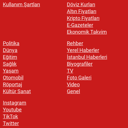
Kullanım Şartları
Döviz Kurları
Altın Fiyatları
Kripto Fiyatları
E-Gazeteler
Ekonomik Takvim
Politika
Rehber
Dünya
Yerel Haberler
Eğitim
İstanbul Haberleri
Sağlık
Biyografiler
Yaşam
TV
Otomobil
Foto Galeri
Röportaj
Video
Kültür Sanat
Genel
Instagram
Youtube
TikTok
Twitter