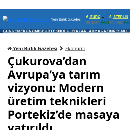
EURO
STERLIN
Yeni Birlik Gazetesi
55,1984
64,4552
%0.01
%0.
GÜNDEM
EKONOMİ
SPOR
TEKNOLOJİ
YAZARLAR
MAGAZİN
RESMİ İ
Yeni Birlik Gazetesi
Ekonomi
Çukurova’dan
Avrupa’ya tarım
vizyonu: Modern
üretim teknikleri
Portekiz’de masaya
yatırıldı