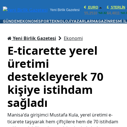
EURO
STERLIN
Yeni Birlik Gazetesi
55,2510
64,4811
%0.32
%0.
GÜNDEM
EKONOMİ
SPOR
TEKNOLOJİ
YAZARLAR
MAGAZİN
RESMİ İ
Yeni Birlik Gazetesi
Ekonomi
E-ticarette yerel
üretimi
destekleyerek 70
kişiye istihdam
sağladı
Manisa'da girişimci Mustafa Kula, yerel üretimi e-
ticarete taşıyarak hem çiftçilere hem de 70 istihdam