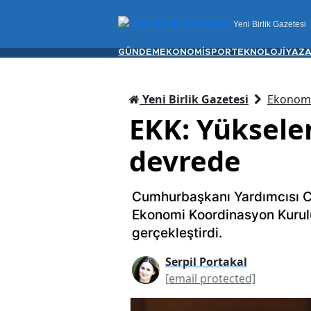
Yeni Birlik Gazetesi
GÜNDEM
EKONOMİ
SPOR
TEKNOLOJİ
YAZA
Yeni Birlik Gazetesi
Ekonom
EKK: Yükselen
devrede
Cumhurbaşkanı Yardımcısı C
Ekonomi Koordinasyon Kurulu 
gerçekleştirdi.
Serpil Portakal
[email protected]