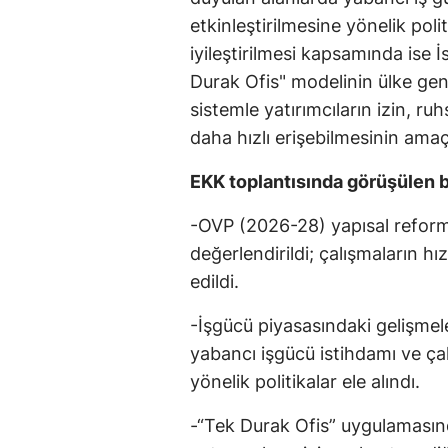
etkinleştirilmesine yönelik poli
iyileştirilmesi kapsamında ise
Durak Ofis" modelinin ülke gene
sistemle yatırımcıların izin, ru
daha hızlı erişebilmesinin amaçl
EKK toplantısında görüşülen ba
-OVP (2026-28) yapısal refor
değerlendirildi; çalışmaların hı
edildi.
-İşgücü piyasasındaki gelişmele
yabancı işgücü istihdamı ve çal
yönelik politikalar ele alındı.
-“Tek Durak Ofis” uygulamasın