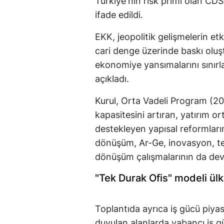
Türkiye'nin risk primi olan CDS
ifade edildi.
EKK, jeopolitik gelişmelerin etk
cari denge üzerinde baskı oluş
ekonomiye yansımalarını sınırla
açıkladı.
Kurul, Orta Vadeli Program (2
kapasitesini artıran, yatırım ort
destekleyen yapısal reformlar
dönüşüm, Ar-Ge, inovasyon, tekno
dönüşüm çalışmalarının da devam
"Tek Durak Ofis" modeli ülk
Toplantıda ayrıca iş gücü piyas
duyulan alanlarda yabancı iş gü