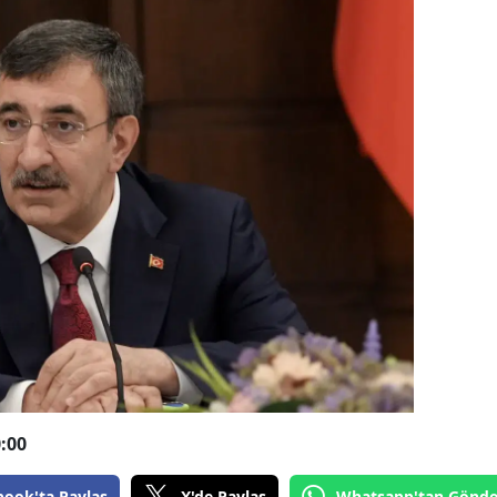
:00
book'ta Paylaş
X'de Paylaş
Whatsapp'tan Gönde