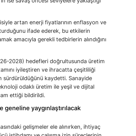
'in ise savaş öncesi seviyelere yaklaştığı
isiyle artan enerji fiyatlarının enflasyon ve
turduğunu ifade ederek, bu etkilerin
mak amacıyla gerekli tedbirlerin alındığını
026-2028) hedefleri doğrultusunda üretim
amını iyileştiren ve ihracatta çeşitliliği
ın sürdürüldüğünü kaydetti. Sanayide
loji odaklı üretim ile yeşil ve dijital
 ettiği bildirildi.
e geneline yaygınlaştırılacak
asındaki gelişmeler ele alınırken, ihtiyaç
cü istihdamı ve çalışma izin süreçlerinin