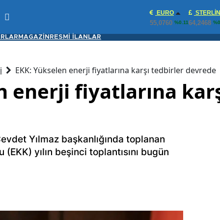
EURO
STERLI
55,0760
64,2468
%0.11
%0
RLAR
MAGAZİN
RESMİ İLANLAR
i
EKK: Yükselen enerji fiyatlarına karşı tedbirler devrede
 enerji fiyatlarına karş
evdet Yılmaz başkanlığında toplanan
(EKK) yılın beşinci toplantısını bugün