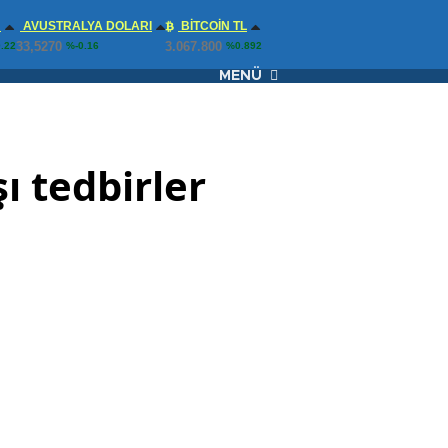
N
AVUSTRALYA DOLARI
BITCOIN TL
33,5270
3.067.800
.22
%-0.16
%0.892
MENÜ
ı tedbirler