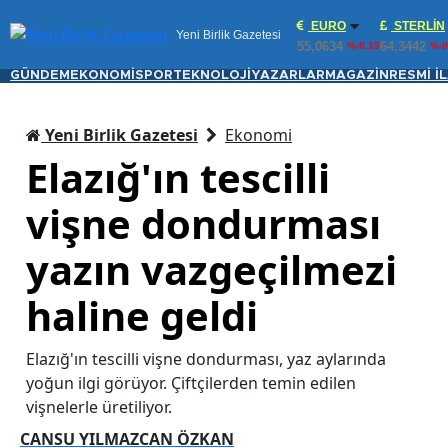
EURO
STERLIN
Yeni Birlik Gazetesi
55,0634
64,3442
%-0.13
%-0
GÜNDEM
EKONOMİ
SPOR
TEKNOLOJİ
YAZARLAR
MAGAZİN
RESMİ İ
Yeni Birlik Gazetesi
Ekonomi
Elazığ'ın tescilli
vişne dondurması
yazın vazgeçilmezi
haline geldi
Elazığ'ın tescilli vişne dondurması, yaz aylarında
yoğun ilgi görüyor. Çiftçilerden temin edilen
vişnelerle üretiliyor.
CANSU YILMAZCAN ÖZKAN