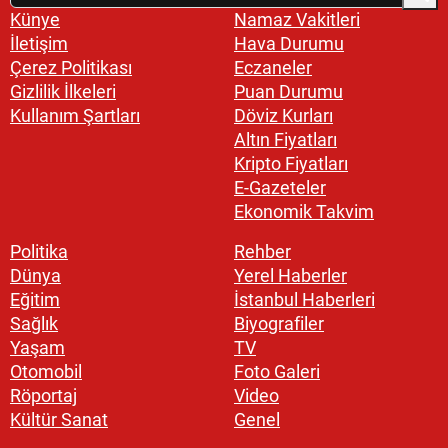
Künye
Namaz Vakitleri
İletişim
Hava Durumu
Çerez Politikası
Eczaneler
Gizlilik İlkeleri
Puan Durumu
Kullanım Şartları
Döviz Kurları
Altın Fiyatları
Kripto Fiyatları
E-Gazeteler
Ekonomik Takvim
Politika
Rehber
Dünya
Yerel Haberler
Eğitim
İstanbul Haberleri
Sağlık
Biyografiler
Yaşam
TV
Otomobil
Foto Galeri
Röportaj
Video
Kültür Sanat
Genel