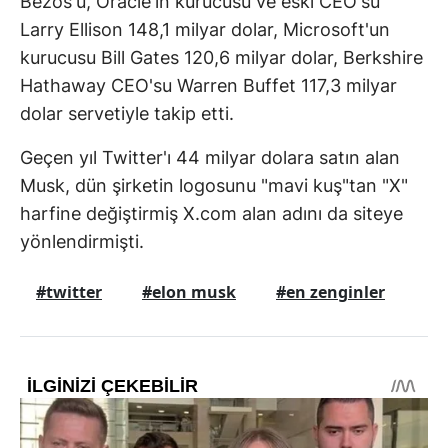
Bezos'u, Oracle'ın kurucusu ve eski CEO'su
Larry Ellison 148,1 milyar dolar, Microsoft'un
kurucusu Bill Gates 120,6 milyar dolar, Berkshire
Hathaway CEO'su Warren Buffet 117,3 milyar
dolar servetiyle takip etti.
Geçen yıl Twitter'ı 44 milyar dolara satın alan
Musk, dün şirketin logosunu "mavi kuş"tan "X"
harfine değiştirmiş X.com alan adını da siteye
yönlendirmişti.
#twitter
#elon musk
#en zenginler