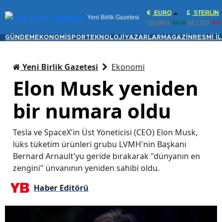
EURO
STERLIN
Yeni Birlik Gazetesi
55,0401
64,1717
%0.04
%-0
GÜNDEM
EKONOMİ
SPOR
TEKNOLOJİ
YAZARLAR
MAGAZİN
RESMİ İ
Yeni Birlik Gazetesi
Ekonomi
Elon Musk yeniden
bir numara oldu
Tesla ve SpaceX'in Üst Yöneticisi (CEO) Elon Musk,
lüks tüketim ürünleri grubu LVMH'nin Başkanı
Bernard Arnault'yu geride bırakarak "dünyanın en
zengini" ünvanının yeniden sahibi oldu.
Haber Editörü