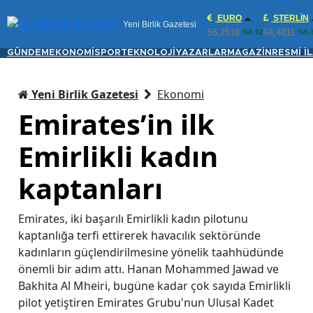
EURO
STERLIN
Yeni Birlik Gazetesi
55,2510
64,4811
%0.32
%0.
GÜNDEM
EKONOMİ
SPOR
TEKNOLOJİ
YAZARLAR
MAGAZİN
RESMİ İ
Yeni Birlik Gazetesi
Ekonomi
Emirates’in ilk
Emirlikli kadın
kaptanları
Emirates, iki başarılı Emirlikli kadın pilotunu
kaptanlığa terfi ettirerek havacılık sektöründe
kadınların güçlendirilmesine yönelik taahhüdünde
önemli bir adım attı. Hanan Mohammed Jawad ve
Bakhita Al Mheiri, bugüne kadar çok sayıda Emirlikli
pilot yetiştiren Emirates Grubu'nun Ulusal Kadet