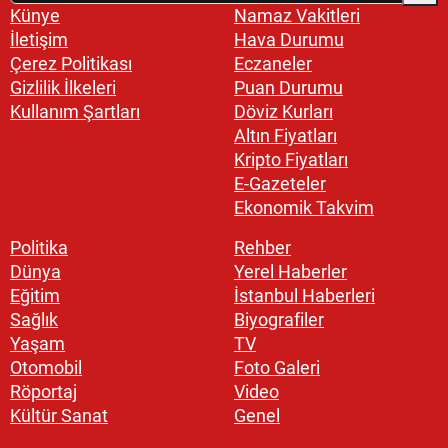
Künye
Namaz Vakitleri
İletişim
Hava Durumu
Çerez Politikası
Eczaneler
Gizlilik İlkeleri
Puan Durumu
Kullanım Şartları
Döviz Kurları
Altın Fiyatları
Kripto Fiyatları
E-Gazeteler
Ekonomik Takvim
Politika
Rehber
Dünya
Yerel Haberler
Eğitim
İstanbul Haberleri
Sağlık
Biyografiler
Yaşam
TV
Otomobil
Foto Galeri
Röportaj
Video
Kültür Sanat
Genel