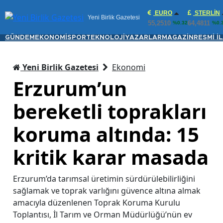
EURO
STERLIN
Yeni Birlik Gazetesi
55,2510
64,4811
%0.32
%0.
GÜNDEM
EKONOMİ
SPOR
TEKNOLOJİ
YAZARLAR
MAGAZİN
RESMİ İ
Yeni Birlik Gazetesi
Ekonomi
Erzurum’un
bereketli toprakları
koruma altında: 15
kritik karar masada
Erzurum’da tarımsal üretimin sürdürülebilirliğini
sağlamak ve toprak varlığını güvence altına almak
amacıyla düzenlenen Toprak Koruma Kurulu
Toplantısı, İl Tarım ve Orman Müdürlüğü’nün ev