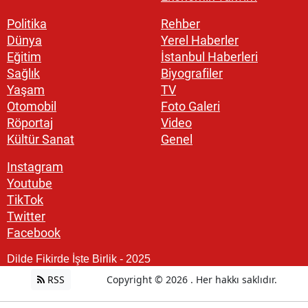
Politika
Rehber
Dünya
Yerel Haberler
Eğitim
İstanbul Haberleri
Sağlık
Biyografiler
Yaşam
TV
Otomobil
Foto Galeri
Röportaj
Video
Kültür Sanat
Genel
Instagram
Youtube
TikTok
Twitter
Facebook
Dilde Fikirde İşte Birlik - 2025
RSS
Copyright © 2026 . Her hakkı saklıdır.