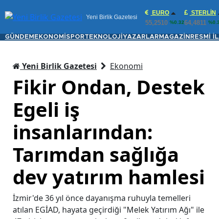
EURO
STERLIN
Yeni Birlik Gazetesi
55,2510
64,4811
%0.32
%0.
GÜNDEM
EKONOMİ
SPOR
TEKNOLOJİ
YAZARLAR
MAGAZİN
RESMİ İ
Yeni Birlik Gazetesi
Ekonomi
Fikir Ondan, Destek
Egeli iş
insanlarından:
Tarımdan sağlığa
dev yatırım hamlesi
İzmir'de 36 yıl önce dayanışma ruhuyla temelleri
atılan EGİAD, hayata geçirdiği "Melek Yatırım Ağı" ile