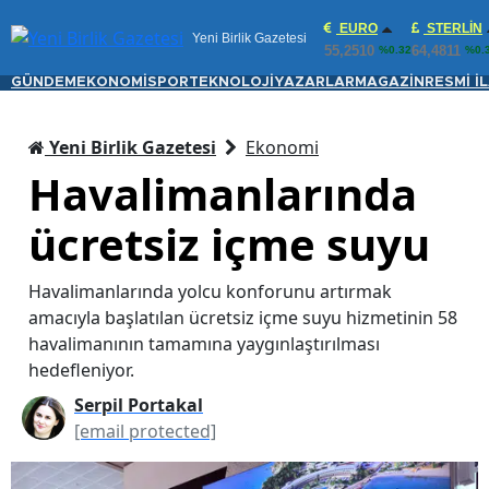
EURO
STERLIN
Yeni Birlik Gazetesi
55,2510
64,4811
%0.32
%0.
GÜNDEM
EKONOMİ
SPOR
TEKNOLOJİ
YAZARLAR
MAGAZİN
RESMİ İ
Yeni Birlik Gazetesi
Ekonomi
Havalimanlarında
ücretsiz içme suyu
Havalimanlarında yolcu konforunu artırmak
amacıyla başlatılan ücretsiz içme suyu hizmetinin 58
havalimanının tamamına yaygınlaştırılması
hedefleniyor.
Serpil Portakal
[email protected]