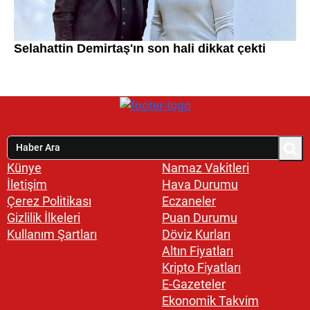
Künye
Namaz Vakitleri
İletişim
Hava Durumu
Çerez Politikası
Eczaneler
Gizlilik İlkeleri
Puan Durumu
Kullanım Şartları
Döviz Kurları
Altın Fiyatları
Kripto Fiyatları
E-Gazeteler
Ekonomik Takvim