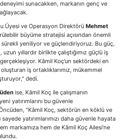
at deneyimi sunacakken, markanın genç ve
sağlayacak.
ulu Üyesi ve Operasyon Direktörü
Mehmet
rülebilir büyüme stratejisi açısından önemli
sürekli yeniliyor ve güçlendiriyoruz. Bu güç,
uzun yıllardır birlikte çalıştığımız güçlü iş
de gerçekleşiyor. Kâmil Koç’un sektördeki en
 oluşturan iş ortaklıklarımız, mükemmel
şturuyor," dedi.
cüden
ise, Kâmil Koç ile çalışmanın
yeni yatırımlarını bu güvenle
i. Öncüden, "Kâmil Koç, sektörün en köklü ve
u sayede yatırımlarımızı daha güvenle hayata
 hem markamıza hem de Kâmil Koç Ailesi’ne
ulundu.