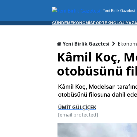
Yeni Birlik Gazetesi
GÜNDEM
EKONOMİ
SPOR
TEKNOLOJİ
YAZA
Yeni Birlik Gazetesi
Ekonom
Kâmil Koç, M
otobüsünü fi
Kâmil Koç, Modelsan tarafın
otobüsünü filosuna dahil eder
ÜMİT GÜLÇİÇEK
[email protected]