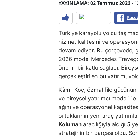
YAYINLAMA: 02 Temmuz 2026 - 1
Face
Türkiye karayolu yolcu taşıma
hizmet kalitesini ve operasyon
devam ediyor. Bu çerçevede, g
2026 model Mercedes Travego 
önemli bir katkı sağladı. Birey
gerçekleştirilen bu yatırım, yo
Kâmil Koç, özmal filo gücünün y
ve bireysel yatırımcı modeli i
ağını ve operasyonel kapasitesi
ortaklarının yeni araç yatırıml
Koluman
aracılığıyla aldığı 5
stratejinin bir parçası oldu. So