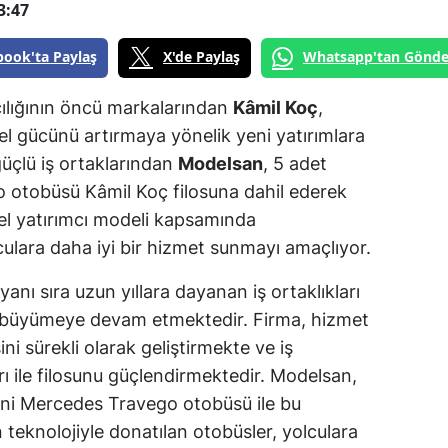
3:47
book'ta Paylaş
X'de Paylaş
Whatsapp'tan Gönde
cılığının öncü markalarından
Kâmil Koç
,
el gücünü artırmaya yönelik yeni yatırımlara
üçlü iş ortaklarından
Modelsan
, 5 adet
otobüsü Kâmil Koç filosuna dahil ederek
sel yatırımcı modeli kapsamında
lculara daha iyi bir hizmet sunmayı amaçlıyor.
anı sıra uzun yıllara dayanan iş ortaklıkları
le büyümeye devam etmektedir. Firma, hizmet
ni sürekli olarak geliştirmekte ve iş
arı ile filosunu güçlendirmektedir. Modelsan,
 yeni Mercedes Travego otobüsü ile bu
n teknolojiyle donatılan otobüsler, yolculara