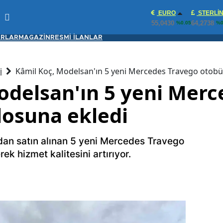
EURO
STERLI
55,0430
64,2738
%0.05
%0
RLAR
MAGAZİN
RESMİ İLANLAR
i
Kâmil Koç, Modelsan'ın 5 yeni Mercedes Travego otobü
odelsan'ın 5 yeni Mer
losuna ekledi
dan satın alınan 5 yeni Mercedes Travego
ek hizmet kalitesini artırıyor.