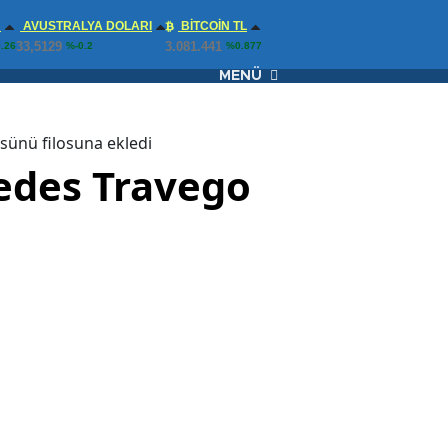
N
AVUSTRALYA DOLARI
BITCOIN TL
33,5129
3.081.441
.26
%-0.2
%0.877
MENÜ
sünü filosuna ekledi
cedes Travego