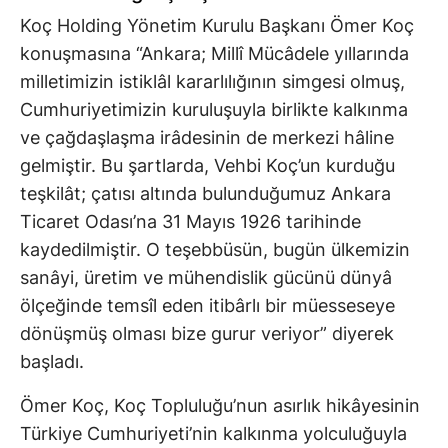
Koç Holding Yönetim Kurulu Başkanı Ömer Koç
konuşmasına “Ankara; Millî Mücâdele yıllarında
milletimizin istiklâl kararlılığının simgesi olmuş,
Cumhuriyetimizin kuruluşuyla birlikte kalkınma
ve çağdaşlaşma irâdesinin de merkezi hâline
gelmiştir. Bu şartlarda, Vehbi Koç’un kurduğu
teşkilât; çatısı altında bulunduğumuz Ankara
Ticaret Odası’na 31 Mayıs 1926 tarihinde
kaydedilmiştir. O teşebbüsün, bugün ülkemizin
sanâyi, üretim ve mühendislik gücünü dünyâ
ölçeğinde temsîl eden itibârlı bir müesseseye
dönüşmüş olması bize gurur veriyor” diyerek
başladı.
Ömer Koç, Koç Topluluğu’nun asırlık hikâyesinin
Türkiye Cumhuriyeti’nin kalkınma yolculuğuyla