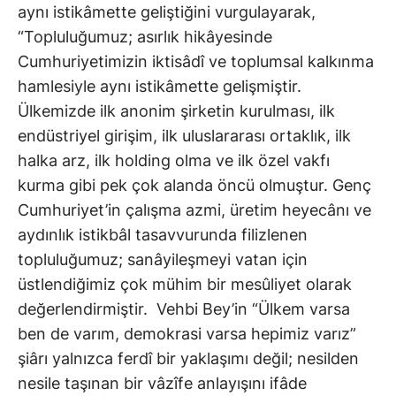
aynı istikâmette geliştiğini vurgulayarak,
“Topluluğumuz; asırlık hikâyesinde
Cumhuriyetimizin iktisâdî ve toplumsal kalkınma
hamlesiyle aynı istikâmette gelişmiştir.
Ülkemizde ilk anonim şirketin kurulması, ilk
endüstriyel girişim, ilk uluslararası ortaklık, ilk
halka arz, ilk holding olma ve ilk özel vakfı
kurma gibi pek çok alanda öncü olmuştur. Genç
Cumhuriyet’in çalışma azmi, üretim heyecânı ve
aydınlık istikbâl tasavvurunda filizlenen
topluluğumuz; sanâyileşmeyi vatan için
üstlendiğimiz çok mühim bir mesûliyet olarak
değerlendirmiştir. Vehbi Bey’in “Ülkem varsa
ben de varım, demokrasi varsa hepimiz varız”
şiârı yalnızca ferdî bir yaklaşımı değil; nesilden
nesile taşınan bir vâzîfe anlayışını ifâde