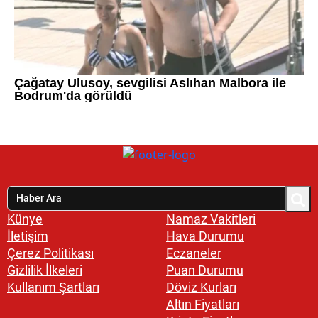
Künye
Namaz Vakitleri
İletişim
Hava Durumu
Çerez Politikası
Eczaneler
Gizlilik İlkeleri
Puan Durumu
Kullanım Şartları
Döviz Kurları
Altın Fiyatları