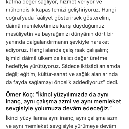
katma değer sağlıyor, hizmet veriyor ve
mühendislik kapasitemizi geliştiriyoruz. Hangi
coğrafyada faâliyet gösterirsek gösterelim,
dâimâ memleketimize karşı duyduğumuz
mesûliyetin ve bayrağımızı dünyânın dört bir
yanında dalgalandırmanın şevkiyle hareket
ediyoruz. Hangi alanda çalışırsak çalışalım;
işimizi dâimâ ülkemize kalıcı değer üretme
hedefiyle yürütüyoruz. Sâdece iktisâdî anlamda
değil; eğitim, kültür-sanat ve sağlık alanlarında
da fayda sağlamayı öncelik addediyoruz” dedi.
Ömer Koç: “İkinci yüzyılımızda da aynı
inanç, aynı çalışma azmi ve aynı memleket
sevgisiyle yolumuza devâm edeceğiz.”
İkinci yüzyıllarına aynı inanç, aynı çalışma azmi
ve aynı memleket sevgisiyle yürümeye devâm