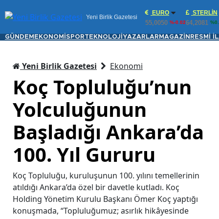
EURO
STERLIN
Yeni Birlik Gazetesi
55,0050
64,2081
%-0.02
%0.
GÜNDEM
EKONOMİ
SPOR
TEKNOLOJİ
YAZARLAR
MAGAZİN
RESMİ İ
Yeni Birlik Gazetesi
Ekonomi
Koç Topluluğu’nun
Yolculuğunun
Başladığı Ankara’da
100. Yıl Gururu
Koç Topluluğu, kuruluşunun 100. yılını temellerinin
atıldığı Ankara’da özel bir davetle kutladı. Koç
Holding Yönetim Kurulu Başkanı Ömer Koç yaptığı
konuşmada, “Topluluğumuz; asırlık hikâyesinde