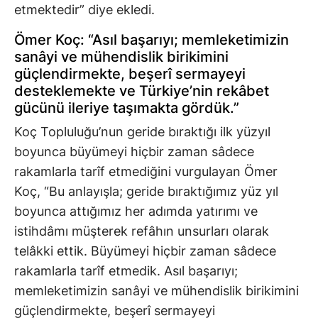
etmektedir” diye ekledi.
Ömer Koç: “Asıl başarıyı; memleketimizin
sanâyi ve mühendislik birikimini
güçlendirmekte, beşerî sermayeyi
desteklemekte ve Türkiye’nin rekâbet
gücünü ileriye taşımakta gördük.”
Koç Topluluğu’nun geride bıraktığı ilk yüzyıl
boyunca büyümeyi hiçbir zaman sâdece
rakamlarla tarîf etmediğini vurgulayan Ömer
Koç, “Bu anlayışla; geride bıraktığımız yüz yıl
boyunca attığımız her adımda yatırımı ve
istihdâmı müşterek refâhın unsurları olarak
telâkki ettik. Büyümeyi hiçbir zaman sâdece
rakamlarla tarîf etmedik. Asıl başarıyı;
memleketimizin sanâyi ve mühendislik birikimini
güçlendirmekte, beşerî sermayeyi