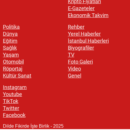
Kripto Fiyatları
E-Gazeteler
Ekonomik Takvim
Politika
Rehber
Dünya
Yerel Haberler
Eğitim
İstanbul Haberleri
Sağlık
Biyografiler
Yaşam
TV
Otomobil
Foto Galeri
Röportaj
Video
Kültür Sanat
Genel
Instagram
Youtube
TikTok
Twitter
Facebook
Dilde Fikirde İşte Birlik - 2025