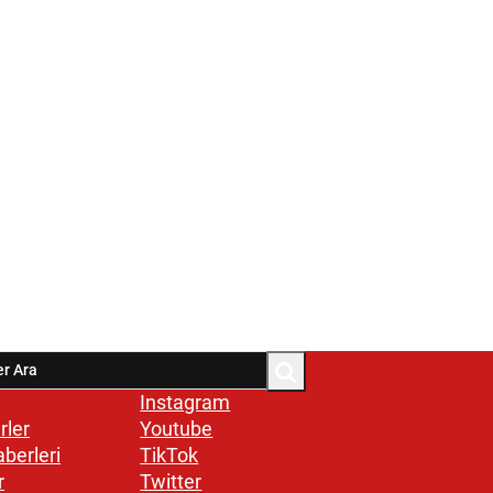
Instagram
rler
Youtube
aberleri
TikTok
r
Twitter