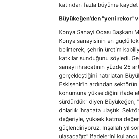
katından fazla büyüme kaydett
Büyükeğen’den "yeni rekor" 
Konya Sanayi Odası Başkanı M
Konya sanayisinin en güçlü loko
belirterek, şehrin üretim kabi
katkılar sunduğunu söyledi. Ge
sanayi ihracatının yüzde 25 ar
gerçekleştiğini hatırlatan Büy
Eskişehir’in ardından sektörün 
konumuna yükseldiğini ifade etti
sürdürdük" diyen Büyükeğen, "B
dolarlık ihracata ulaştık. Sekt
değeriyle, yüksek katma değer 
güçlendiriyoruz. İnşallah yıl s
ulaşacağız" ifadelerini kullandı.