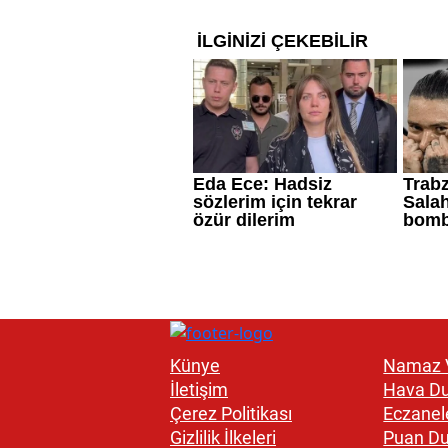
Künye
Namaz V
İletişim
Hava D
Çerez Politikası
Eczanel
Gizlilik İlkeleri
Puan D