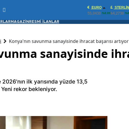
EURO
STERLI
55,0430
64,2738
%0.05
%0
RLAR
MAGAZİN
RESMİ İLANLAR
i
Konya'nın savunma sanayisinde ihracat başarısı artıyor
vunma sanayisinde ihra
2026'nın ilk yarısında yüzde 13,5
. Yeni rekor bekleniyor.