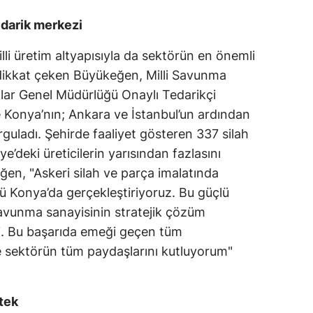
darik merkezi
illi üretim altyapısıyla da sektörün en önemli
dikkat çeken Büyükeğen, Milli Savunma
lar Genel Müdürlüğü Onaylı Tedarikçi
le Konya’nın; Ankara ve İstanbul’un ardından
uladı. Şehirde faaliyet gösteren 337 silah
e’deki üreticilerin yarısından fazlasını
en, "Askeri silah ve parça imalatında
ü Konya’da gerçekleştiriyoruz. Bu güçlü
savunma sanayisinin stratejik çözüm
rdi. Bu başarıda emeği geçen tüm
 ve sektörün tüm paydaşlarını kutluyorum"
tek