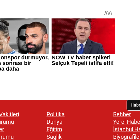
akitleri
Politika
Rehber
urumu
Dünya
Yerel Habe
er
Eğitim
İstanbul H
urumu
Sağlık
Biyografile