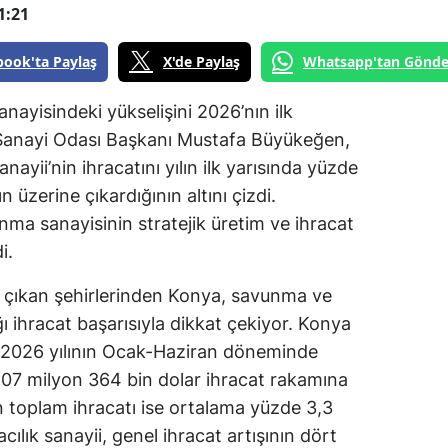
1:21
book'ta Paylaş
X'de Paylaş
Whatsapp'tan Gönde
nayisindeki yükselişini 2026’nın ilk
 Sanayi Odası Başkanı Mustafa Büyükeğen,
yii’nin ihracatını yılın ilk yarısında yüzde
n üzerine çıkardığının altını çizdi.
ma sanayisinin stratejik üretim ve ihracat
i.
e çıkan şehirlerinden Konya, savunma ve
ı ihracat başarısıyla dikkat çekiyor. Konya
 2026 yılının Ocak-Haziran döneminde
le 107 milyon 364 bin dolar ihracat rakamına
 toplam ihracatı ise ortalama yüzde 3,3
ılık sanayii, genel ihracat artışının dört