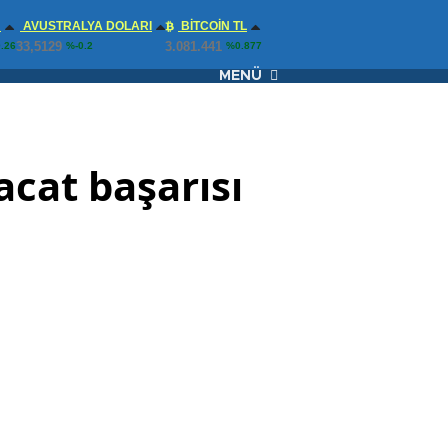
N
AVUSTRALYA DOLARI
BITCOIN TL
33,5129
3.081.441
.26
%-0.2
%0.877
MENÜ
cat başarısı