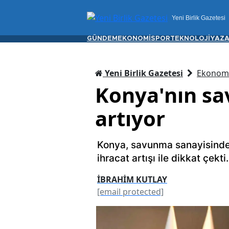
Yeni Birlik Gazetesi
GÜNDEM
EKONOMİ
SPOR
TEKNOLOJİ
YAZA
Yeni Birlik Gazetesi
Ekonom
Konya'nın sa
artıyor
Konya, savunma sanayisinde 
ihracat artışı ile dikkat çekti
İBRAHİM KUTLAY
[email protected]