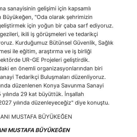
 sanayisinin gelişimi için kapsamlı
en Büyükeğen, "Oda olarak şehrimizin
liştirmek için yoğun bir çaba sarf ediyoruz.
zileri, ikili iş görüşmeleri ve tedarikçi
iyoruz. Kurduğumuz Bütünsel Güvenlik, Sağlık
i ile eğitim, araştırma ve iş birliği
Sektörde UR-GE Projeleri geliştirdik.
aki en önemli organizasyonlarından biri
nayi Tedarikçi Buluşmaları düzenliyoruz.
yılında düzenlenen Konya Savunma Sanayi
 yılında 29 kat büyüttük. İnşallah
2027 yılında düzenleyeceğiz" diye konuştu.
ANI MUSTAFA BÜYÜKEĞEN