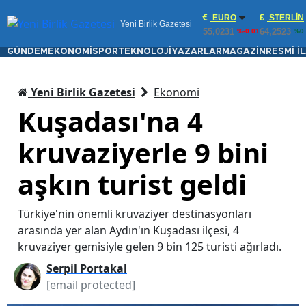
EURO
STERLIN
Yeni Birlik Gazetesi
55,0231
64,2523
%-0.01
%0.
GÜNDEM
EKONOMİ
SPOR
TEKNOLOJİ
YAZARLAR
MAGAZİN
RESMİ İ
Yeni Birlik Gazetesi
Ekonomi
Kuşadası'na 4
kruvaziyerle 9 bini
aşkın turist geldi
Türkiye'nin önemli kruvaziyer destinasyonları
arasında yer alan Aydın'ın Kuşadası ilçesi, 4
kruvaziyer gemisiyle gelen 9 bin 125 turisti ağırladı.
Serpil Portakal
[email protected]