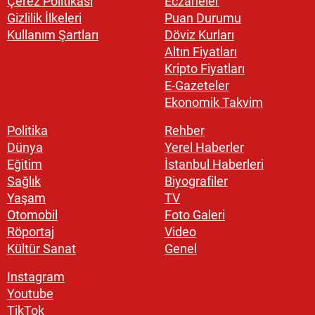
Çerez Politikası
Eczaneler
Gizlilik İlkeleri
Puan Durumu
Kullanım Şartları
Döviz Kurları
Altın Fiyatları
Kripto Fiyatları
E-Gazeteler
Ekonomik Takvim
Politika
Rehber
Dünya
Yerel Haberler
Eğitim
İstanbul Haberleri
Sağlık
Biyografiler
Yaşam
TV
Otomobil
Foto Galeri
Röportaj
Video
Kültür Sanat
Genel
Instagram
Youtube
TikTok