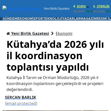
EURO
STERLIN
Yeni Birlik Gazetesi
55,0575
64,2196
%0.07
%0.
GÜNDEM
EKONOMİ
SPOR
TEKNOLOJİ
YAZARLAR
MAGAZİN
RESMİ İ
Yeni Birlik Gazetesi
Ekonomi
Kütahya’da 2026 yılı
il koordinasyon
toplantısı yapıldı
Kütahya İl Tarım ve Orman Müdürlüğü, 2026 yılı il
koordinasyon toplantısını gerçekleştirdi ve projeleri
değerlendirdi.
SERCAN BARLIK
[email protected]