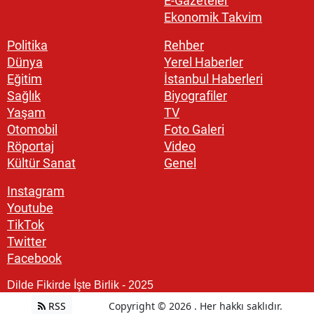
E-Gazeteler
Ekonomik Takvim
Politika
Rehber
Dünya
Yerel Haberler
Eğitim
İstanbul Haberleri
Sağlık
Biyografiler
Yaşam
TV
Otomobil
Foto Galeri
Röportaj
Video
Kültür Sanat
Genel
Instagram
Youtube
TikTok
Twitter
Facebook
Dilde Fikirde İşte Birlik - 2025
RSS
Copyright © 2026 . Her hakkı saklıdır.